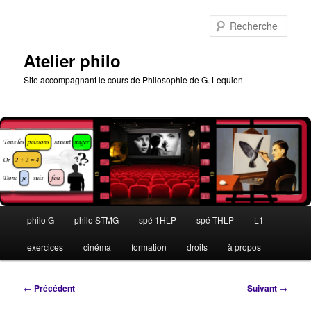
Aller
au
Rech
contenu
principal
Atelier philo
Site accompagnant le cours de Philosophie de G. Lequien
Menu
philo G
philo STMG
spé 1HLP
spé THLP
L1
principal
exercices
cinéma
formation
droits
à propos
Navigation
←
Précédent
Suivant
→
des