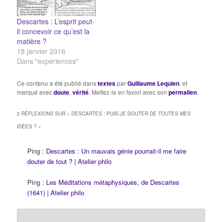
bien des êtres humains,
et pourtant, nous ne
Descartes : L’esprit peut-
disons pas (et ne
il concevoir ce qu’est la
devons…
matière ?
18 janvier 2016
Dans "expériences"
Ce contenu a été publié dans
textes
par
Guillaume Lequien
, et
marqué avec
doute
,
vérité
. Mettez-le en favori avec son
permalien
.
2 RÉFLEXIONS SUR «
DESCARTES : PUIS-JE DOUTER DE TOUTES MES
IDÉES ?
»
Ping :
Descartes : Un mauvais génie pourrait-il me faire
douter de tout ? | Atelier philo
Ping :
Les Méditations métaphysiques, de Descartes
(1641) | Atelier philo