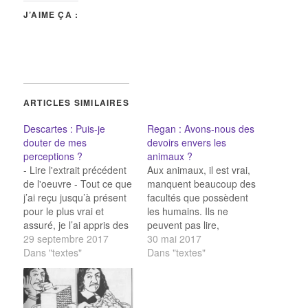
J’AIME ÇA :
ARTICLES SIMILAIRES
Descartes : Puis-je
Regan : Avons-nous des
douter de mes
devoirs envers les
perceptions ?
animaux ?
- Lire l'extrait précédent
Aux animaux, il est vrai,
de l'oeuvre - Tout ce que
manquent beaucoup des
j’ai reçu jusqu’à présent
facultés que possèdent
pour le plus vrai et
les humains. Ils ne
assuré, je l’ai appris des
peuvent pas lire,
sens, ou par les sens :
29 septembre 2017
s’adonner aux
30 mai 2017
or j’ai quelquefois
Dans "textes"
mathématiques
Dans "textes"
éprouvé que ces sens
supérieures, construire
étaient trompeurs, et il
une étagère ni encore
est de la prudence de ne
faire frire des beignets.
se fier jamais…
C ’est aussi le cas de