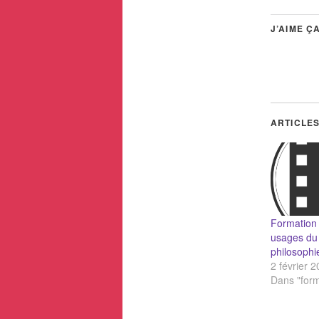
J’AIME ÇA
ARTICLES
Formation 
usages du
philosophi
2 février 
Dans "form