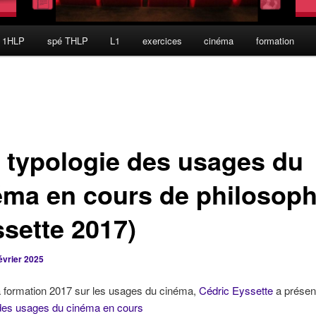
 1HLP
spé THLP
L1
exercices
cinéma
formation
 typologie des usages du
éma en cours de philosoph
ssette 2017)
évrier 2025
a formation 2017 sur les usages du cinéma,
Cédric Eyssette
a prése
 des usages du cinéma en cours