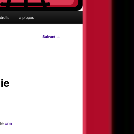
droits
à propos
Suivant
→
ie
nté
une