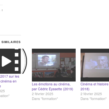
 :
 SIMILAIRES
2017 sur les
 cinéma en
Les émotions au cinéma,
Cinéma et histoire
e
par Cédric Eyssette (2019)
2018)
2025
2 février 2025
2 février 2025
ation"
Dans "formation"
Dans "formation"