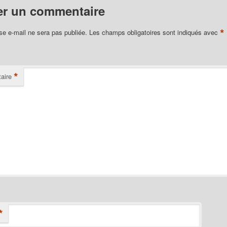
er un commentaire
*
se e-mail ne sera pas publiée.
Les champs obligatoires sont indiqués avec
*
aire
*