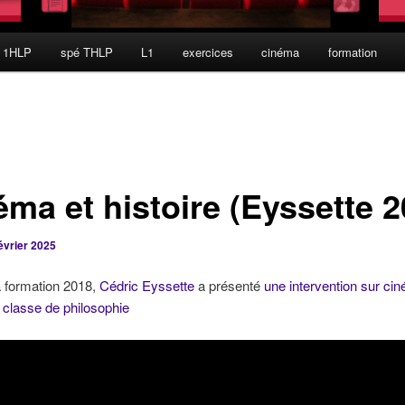
 1HLP
spé THLP
L1
exercices
cinéma
formation
éma et histoire (Eyssette 2
évrier 2025
a formation 2018,
Cédric Eyssette
a présenté
une intervention sur ci
n classe de philosophie