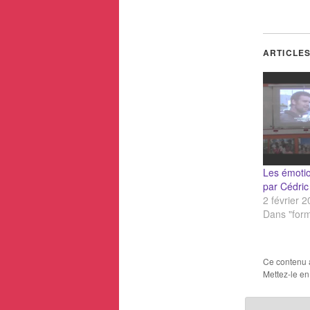
ARTICLES
Les émoti
par Cédric
2 février 
Dans "form
Ce contenu 
Mettez-le en