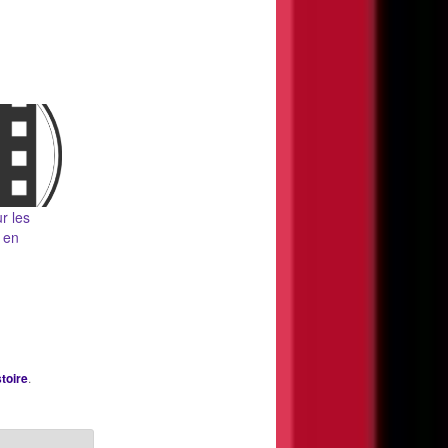
r les
 en
stoire
.