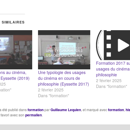
 SIMILAIRES
Formation 2017 su
usages du cinéma
ons au cinéma,
Une typologie des usages
philosophie
 Eyssette (2019)
du cinéma en cours de
2 février 2025
2025
philosophie (Eyssette 2017)
Dans "formation"
ation"
2 février 2025
Dans "formation"
a été publié dans
formation
par
Guillaume Lequien
, et marqué avec
formation
,
hi
 favori avec son
permalien
.