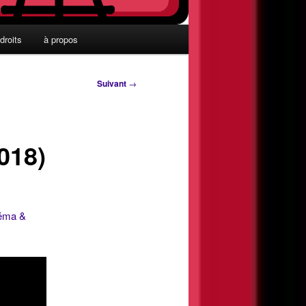
droits
à propos
Suivant
→
018)
néma &