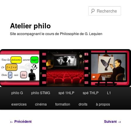
Aller
au
Rech
contenu
principal
Atelier philo
Site accompagnant le cours de Philosophie de G. Lequien
Menu
philo G
philo STMG
spé 1HLP
spé THLP
L1
principal
exercices
cinéma
formation
droits
à propos
Navigation
←
Précédent
Suivant
→
des