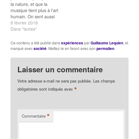
la nature, et que la
musique tient plus à l'art
humain. On sent aussi
que l'une intéresse plus
8 février 2018
que l'autre, précisément
Dans "textes"
parce qu'elle rapproche
plus l'homme de
Ce contenu a été publié dans
expériences
par
Guillaume Lequien
, et
l'homme et nous donne
marqué avec
société
. Mettez-le en favori avec son
permalien
.
toujours quelque idée de
nos semblables. La
peinture est…
Laisser un commentaire
Votre adresse e-mail ne sera pas publiée.
Les champs
*
obligatoires sont indiqués avec
*
Commentaire