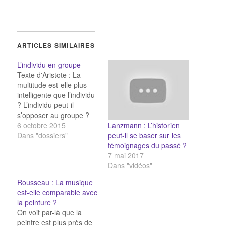
ARTICLES SIMILAIRES
L’individu en groupe
Texte d'Aristote : La
multitude est-elle plus
intelligente que l’individu
? L’individu peut-il
s’opposer au groupe ?
Lanzmann : L’historien
L'expérience d'Asch
6 octobre 2015
peut-il se baser sur les
(1951) L’individu préfère-
Dans "dossiers"
témoignages du passé ?
t-il se distinguer ou se
7 mai 2017
conformer au groupe ?
Dans "vidéos"
Un projet
photographique révèle
Rousseau : La musique
nos identités. Texte de
est-elle comparable avec
Gustave Le Bon : La
la peinture ?
foule est-elle meilleure
On voit par-là que la
que l’individu ? Le…
peintre est plus près de