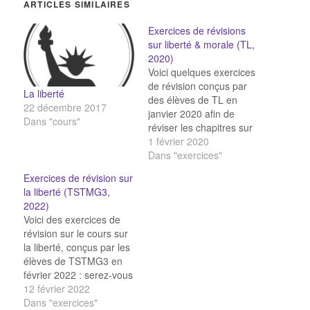
ARTICLES SIMILAIRES
Exercices de révisions
sur liberté & morale (TL,
2020)
Voici quelques exercices
de révision conçus par
La liberté
des élèves de TL en
22 décembre 2017
janvier 2020 afin de
Dans "cours"
réviser les chapitres sur
la liberté & la morale :
1 février 2020
Dans "exercices"
Exercices de révision sur
la liberté (TSTMG3,
2022)
Voici des exercices de
révision sur le cours sur
la liberté, conçus par les
élèves de TSTMG3 en
février 2022 : serez-vous
capable de les réussir
12 février 2022
sans erreur ?
Dans "exercices"