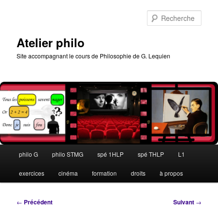
Aller
au
Rech
contenu
principal
Atelier philo
Site accompagnant le cours de Philosophie de G. Lequien
Menu
philo G
philo STMG
spé 1HLP
spé THLP
L1
principal
exercices
cinéma
formation
droits
à propos
Navigation
←
Précédent
Suivant
→
des