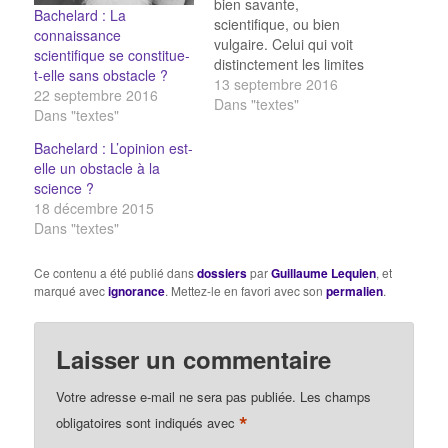
bien savante,
Bachelard : La
scientifique, ou bien
connaissance
vulgaire. Celui qui voit
scientifique se constitue-
distinctement les limites
t-elle sans obstacle ?
de la connaissance, par
13 septembre 2016
22 septembre 2016
conséquent le champ de
Dans "textes"
Dans "textes"
l’ignorance, à partir d’où
il commence à s’étendre,
Bachelard : L’opinion est-
par exemple le
elle un obstacle à la
philosophe qui aperçoit
science ?
et montre à quoi se
18 décembre 2015
limite notre capacité de
Dans "textes"
savoir relatif à la…
Ce contenu a été publié dans
dossiers
par
Guillaume Lequien
, et
marqué avec
ignorance
. Mettez-le en favori avec son
permalien
.
Laisser un commentaire
Votre adresse e-mail ne sera pas publiée.
Les champs
*
obligatoires sont indiqués avec