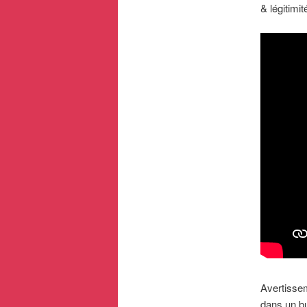
& légitimit
Avertisseme
dans un b