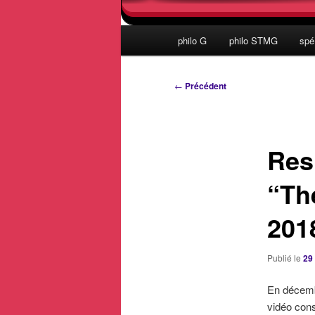
Menu
philo G
philo STMG
spé
principal
Navigation
←
Précédent
des
articles
Res
“Th
201
Publié le
29
En décemb
vidéo cons