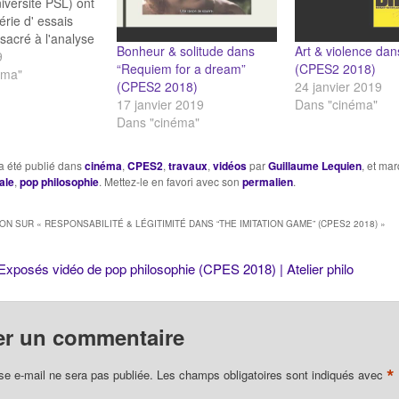
versité PSL) ont
érie d' essais
sacré à l'analyse
Bonheur & solitude dans
Art & violence dans 
que de films & de
9
“Requiem for a dream”
(CPES2 2018)
libre arbitre dans
éma"
(CPES2 2018)
24 janvier 2019
 Place" Rêve et
17 janvier 2019
Dans "cinéma"
s "8 et demi" de
Dans "cinéma"
éthique &
e dans "La piel
o" Bonheur…
a été publié dans
cinéma
,
CPES2
,
travaux
,
vidéos
par
Guillaume Lequien
, et ma
ale
,
pop philosophie
. Mettez-le en favori avec son
permalien
.
ION SUR «
RESPONSABILITÉ & LÉGITIMITÉ DANS “THE IMITATION GAME” (CPES2 2018)
»
Exposés vidéo de pop philosophie (CPES 2018) | Atelier philo
er un commentaire
*
se e-mail ne sera pas publiée.
Les champs obligatoires sont indiqués avec