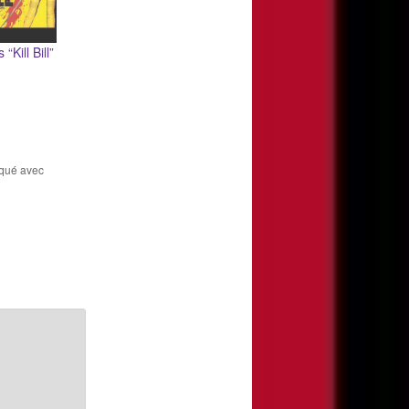
“Kill Bill”
rqué avec