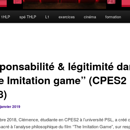
 1HLP
spé THLP
L1
exercices
cinéma
formation
ponsabilité & légitimité d
e Imitation game” (CPES2
8)
 janvier 2019
re 2018, Clémence, étudiante en CPES2 à l’université PSL, a créé c
acré à l’analyse philosophique du film “The Imitation Game”, sur resp