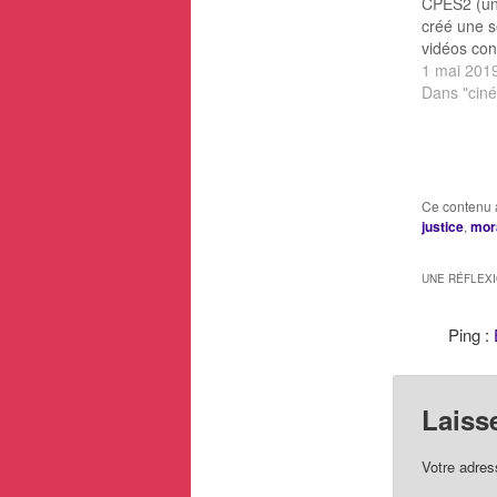
CPES2 (uni
créé une s
vidéos con
philosophi
1 mai 201
séries. Le 
Dans "cin
"The Good
réalité dan
Fellini Bio
transgenès
que habit
Ce contenu 
justice
,
mor
UNE RÉFLEX
Ping :
Laiss
Votre adres