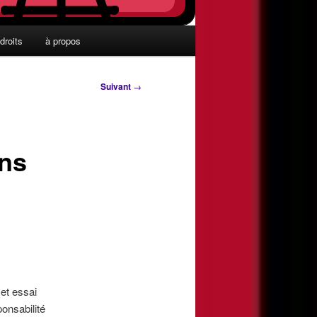
droits
à propos
Suivant
→
ans
et essai
onsabilité