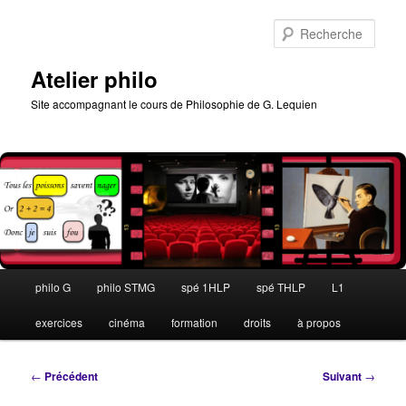
Aller
au
Rech
contenu
principal
Atelier philo
Site accompagnant le cours de Philosophie de G. Lequien
Menu
philo G
philo STMG
spé 1HLP
spé THLP
L1
principal
exercices
cinéma
formation
droits
à propos
Navigation
←
Précédent
Suivant
→
des