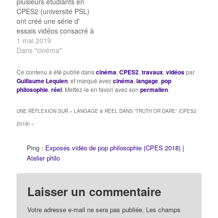
plusieurs étudiants en
CPES2 (université PSL)
ont créé une série d'
essais vidéos consacré à
l'analyse philosophique
1 mai 2019
de films & de séries. Le
Dans "cinéma"
libre arbitre dans "The
Good Place" Rêve et
Ce contenu a été publié dans
cinéma
,
CPES2
,
travaux
,
vidéos
par
réalité dans "8 et demi"
Guillaume Lequien
, et marqué avec
cinéma
,
langage
,
pop
de Fellini Bioéthique &
philosophie
,
réel
. Mettez-le en favori avec son
permalien
.
transgenèse dans "La
piel que habito"
UNE RÉFLEXION SUR «
LANGAGE & RÉEL DANS “TRUTH OR DARE” (CPES2
Bonheur…
2018)
»
Ping :
Exposés vidéo de pop philosophie (CPES 2018) |
Atelier philo
Laisser un commentaire
Votre adresse e-mail ne sera pas publiée.
Les champs