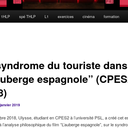
 1HLP
spé THLP
L1
exercices
cinéma
formation
syndrome du touriste dans
Auberge espagnole” (CPES
8)
 janvier 2019
e 2018, Ulysse, étudiant en CPES2 à l’université PSL, a créé cet e
 l’analyse philosophique du film “L’auberge espagnole”, sur le synd