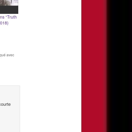
ns “Truth
2018)
rqué avec
courte