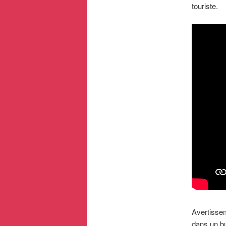
touriste.
Avertisseme
dans un b