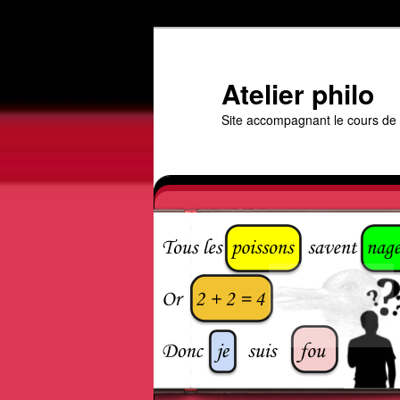
Aller
au
contenu
Atelier philo
principal
Site accompagnant le cours de