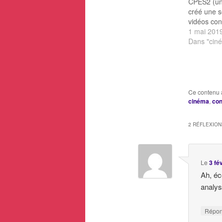
CPES2 (uni
créé une s
vidéos con
philosophi
1 mai 201
séries. Le 
Dans "cin
"The Good
réalité dan
Fellini Bio
transgenès
que habit
Ce contenu 
cinéma
,
con
2 RÉFLEXION
Le
3 fé
Ah, éc
analys
Répo