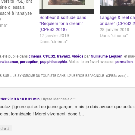
versité PSL) ont
érie d' essais
sacré à l'analyse
Bonheur & solitude dans
Langage & réel da
que de films & de
9
“Requiem for a dream”
or dare” (CPES2 
libre arbitre dans
éma"
(CPES2 2018)
28 janvier 2019
 Place" Rêve et
17 janvier 2019
Dans "cinéma"
s "8 et demi" de
Dans "cinéma"
éthique &
e dans "La piel
o" Bonheur…
a été publié dans
cinéma
,
CPES2
,
travaux
,
vidéos
par
Guillaume Lequien
, et ma
naissance
,
perception
,
pop philosophie
. Mettez-le en favori avec son
permalien
.
S SUR «
LE SYNDROME DU TOURISTE DANS “L’AUBERGE ESPAGNOLE” (CPES2 2018)
»
vrier 2019 à 18 h 31 min
,
Ulysse Manhes
a dit :
outez j’ignore qui est ce jeune garçon, mais je dois avouer que cette 
e est formidable ! Merci vivement, donc !…
↓
ndre