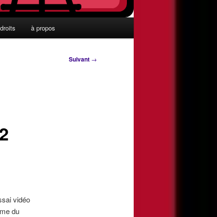
droits
à propos
Suivant
→
2
ssai vidéo
rome du