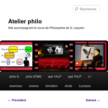
Aller
au
Rech
contenu
principal
Atelier philo
Site accompagnant le cours de Philosophie de G. Lequien
Menu
philo G
philo STMG
spé 1HLP
spé THLP
L1
principal
exercices
cinéma
formation
droits
à propos
Navigation
←
Précédent
Suivant
→
des