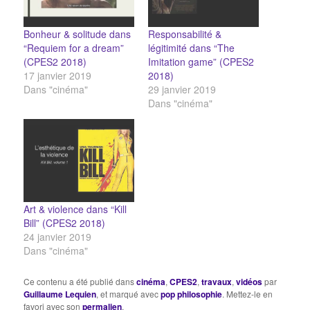
Bonheur & solitude dans
Responsabilité &
“Requiem for a dream”
légitimité dans “The
(CPES2 2018)
Imitation game” (CPES2
17 janvier 2019
2018)
Dans "cinéma"
29 janvier 2019
Dans "cinéma"
Art & violence dans “Kill
Bill” (CPES2 2018)
24 janvier 2019
Dans "cinéma"
Ce contenu a été publié dans
cinéma
,
CPES2
,
travaux
,
vidéos
par
Guillaume Lequien
, et marqué avec
pop philosophie
. Mettez-le en
favori avec son
permalien
.