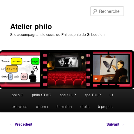
Aller
au
Rech
contenu
principal
Atelier philo
Site accompagnant le cours de Philosophie de G. Lequien
Menu
philo G
philo STMG
spé 1HLP
spé THLP
L1
principal
exercices
cinéma
formation
droits
à propos
Navigation
←
Précédent
Suivant
→
des