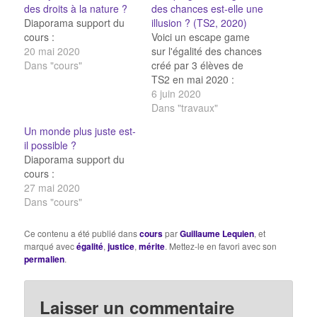
des droits à la nature ?
des chances est-elle une
Diaporama support du
illusion ? (TS2, 2020)
cours :
Voici un escape game
20 mai 2020
sur l'égalité des chances
Dans "cours"
créé par 3 élèves de
TS2 en mai 2020 :
6 juin 2020
Dans "travaux"
Un monde plus juste est-
il possible ?
Diaporama support du
cours :
27 mai 2020
Dans "cours"
Ce contenu a été publié dans
cours
par
Guillaume Lequien
, et
marqué avec
égalité
,
justice
,
mérite
. Mettez-le en favori avec son
permalien
.
Laisser un commentaire