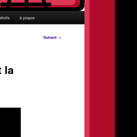
droits
à propos
Suivant
→
 la