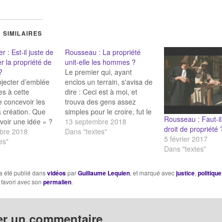
 SIMILAIRES
 : Est-il juste de
Rousseau : La propriété
r la propriété de
unit-elle les hommes ?
?
Le premier qui, ayant
jecter d’emblée
enclos un terrain, s'avisa de
s à cette
dire : Ceci est à moi, et
 concevoir les
trouva des gens assez
a création. Que
simples pour le croire, fut le
Rousseau : Faut-il 
avoir une idée » ?
vrai fondateur de la société
13 septembre 2018
droit de propriété 
allu pour que l’idée
bre 2018
civile. Que de crimes, de
Dans "textes"
5 février 2017
 Être partisan de la
es"
guerres, de meurtres, que
Dans "textes"
propriété
de misères et d'horreurs
le invite à
n'eût point épargnés au
rien d’autre
genre humain…
a été publié dans
vidéos
par
Guillaume Lequien
, et marqué avec
justice
,
politique
 » clairement
 favori avec son
permalien
.
le…
er un commentaire