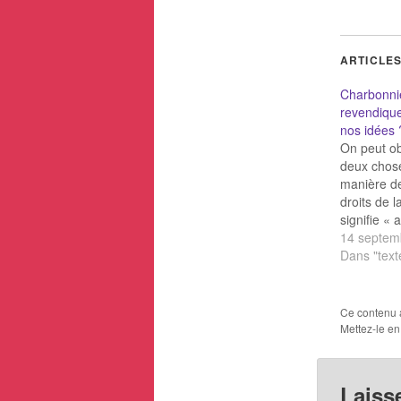
ARTICLES
Charbonnier
revendique
nos idées 
On peut ob
deux chose
manière de
droits de l
signifie « 
Qu’a-t-il f
14 septem
jaillisse ?
Dans "text
notion de 
intellectuel
répondre : 
Ce contenu 
qu’un «moi
Mettez-le en
identifiab
Laiss