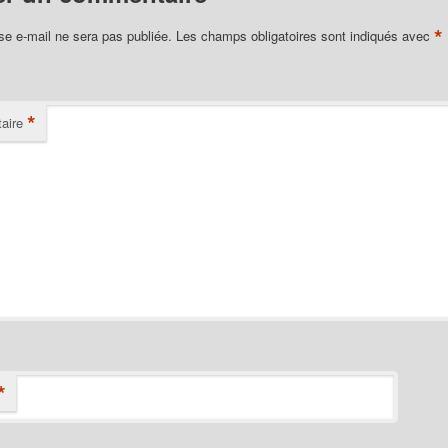
*
se e-mail ne sera pas publiée.
Les champs obligatoires sont indiqués avec
*
aire
*