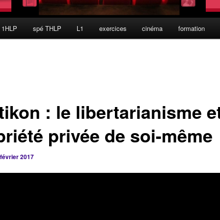
 1HLP
spé THLP
L1
exercices
cinéma
formation
tikon : le libertarianisme et
priété privée de soi-même
 février 2017