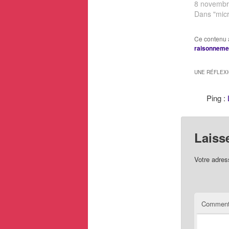
8 novembr
Dans "micr
Ce contenu 
raisonneme
UNE RÉFLEX
Ping :
Laiss
Votre adres
Comment