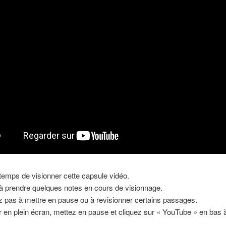
temps de visionner cette capsule vidéo.
à prendre quelques notes en cours de visionnage.
z pas à mettre en pause ou à revisionner certains passages.
r en plein écran, mettez en pause et cliquez sur « YouTube » en bas à