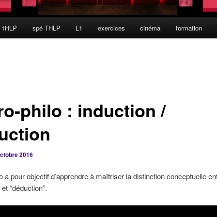
 1HLP
spé THLP
L1
exercices
cinéma
formation
o-philo : induction /
uction
octobre 2016
o a pour objectif d’apprendre à maîtriser la distinction conceptuelle en
 et “déduction”.