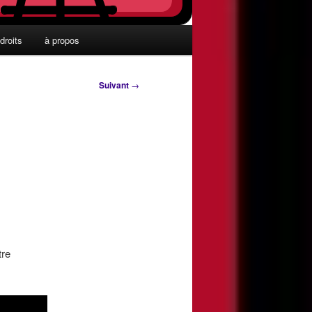
droits
à propos
Suivant
→
tre