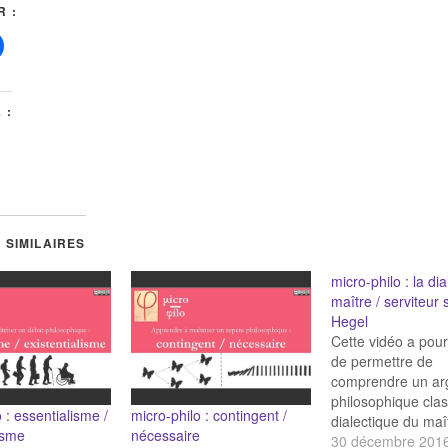
 :
 :
 SIMILAIRES
micro-philo : la di
maître / serviteur 
Hegel
Cette vidéo a pour 
de permettre de
comprendre un a
philosophique clas
 : essentialisme /
micro-philo : contingent /
dialectique du maî
lisme
nécessaire
serviteur selon He
30 décembre 201