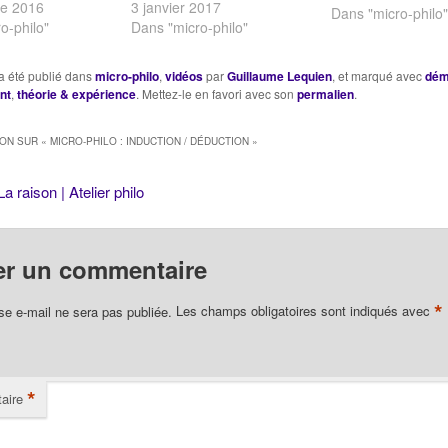
e 2016
3 janvier 2017
Prenez le temps d
Dans "micro-philo"
o-philo"
Dans "micro-philo"
visionner cette ca
vidéo. – Pensez à
quelques notes en
a été publié dans
micro-philo
,
vidéos
par
Guillaume Lequien
, et marqué avec
dém
visionnage. – N’hé
nt
,
théorie & expérience
. Mettez-le en favori avec son
permalien
.
à mettre en paus
ION SUR «
MICRO-PHILO : INDUCTION / DÉDUCTION
»
La raison | Atelier philo
er un commentaire
*
se e-mail ne sera pas publiée.
Les champs obligatoires sont indiqués avec
*
aire