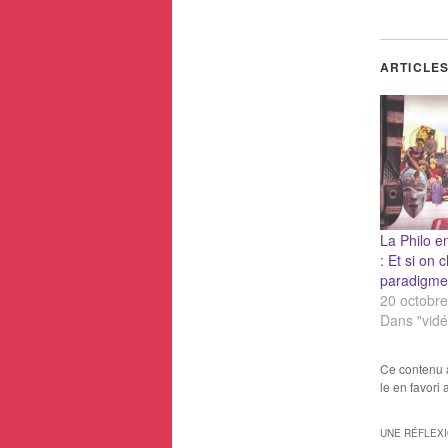
ARTICLES
La Philo e
: Et si on 
paradigme
20 octobr
Dans "vidé
Ce contenu 
le en favori
UNE RÉFLEX