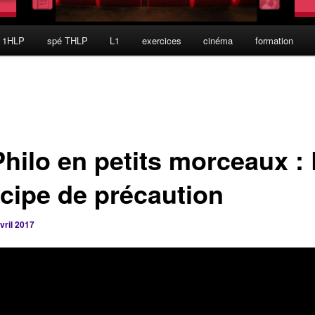
 1HLP
spé THLP
L1
exercices
cinéma
formation
Philo en petits morceaux :
ncipe de précaution
vril 2017