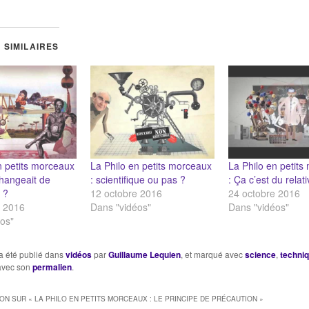
 SIMILAIRES
n petits morceaux
La Philo en petits morceaux
La Philo en petit
changeait de
: scientifique ou pas ?
: Ça c’est du relat
 ?
12 octobre 2016
24 octobre 2016
e 2016
Dans "vidéos"
Dans "vidéos"
os"
a été publié dans
vidéos
par
Guillaume Lequien
, et marqué avec
science
,
techni
 avec son
permalien
.
ION SUR «
LA PHILO EN PETITS MORCEAUX : LE PRINCIPE DE PRÉCAUTION
»