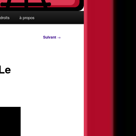
droits
à propos
Suivant
→
 Le