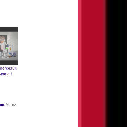
s morceaux
ivisme !
que
. Mettez-