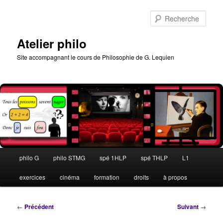
Aller
au
Rech
contenu
principal
Atelier philo
Site accompagnant le cours de Philosophie de G. Lequien
Menu
philo G
philo STMG
spé 1HLP
spé THLP
L1
principal
exercices
cinéma
formation
droits
à propos
Navigation
←
Précédent
Suivant
→
des