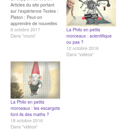
Articles du site portant
sur l'expérience Textes :
Platon : Peut-on
apprendre de nouvelles
La Philo en petits
connaissances ? Leibniz
8 octobre 2017
morceaux : scientifique
: Nos idées ont-elles une
Dans "cours"
ou pas ?
origine innée ? Locke :
12 octobre 2016
Nos idées ont-elles une
Dans "vidéos"
origine innée ? Russell :
l’induction est-elle un
raisonnement logique ?
Semmelweis :
l’expérience…
La Philo en petits
morceaux : les escargots
font-ils des maths ?
18 octobre 2016
Dans "vidéos"