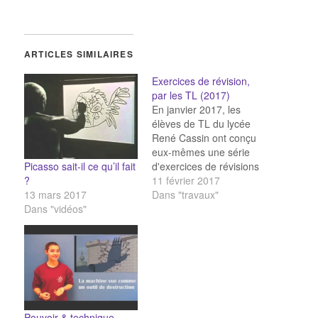
ARTICLES SIMILAIRES
Exercices de révision,
par les TL (2017)
En janvier 2017, les
élèves de TL du lycée
René Cassin ont conçu
eux-mêmes une série
Picasso sait-il ce qu’il fait
d'exercices de révisions
?
en prévision du Bac
11 février 2017
13 mars 2017
Blanc. Pour lancer la
Dans "travaux"
Dans "vidéos"
série d'exercices, cliquez
ici Révisions générales
sur les définitions vues
en cours :
//LearningApps.org/watch?
app=3052242
//LearningApps.org/watch?
v=pzj8c4usc17 Révisions
Pouvoir & technique