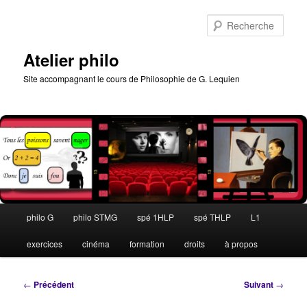
Aller
au
Rech
contenu
principal
Atelier philo
Site accompagnant le cours de Philosophie de G. Lequien
Menu
philo G
philo STMG
spé 1HLP
spé THLP
L1
principal
exercices
cinéma
formation
droits
à propos
Navigation
←
Précédent
Suivant
→
des