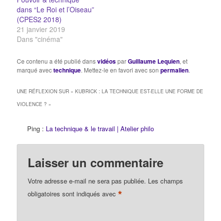
sur la séquence 1 :
dans “Le Roi et l’Oiseau”
Définitions vues…
(CPES2 2018)
21 janvier 2019
Dans "cinéma"
Ce contenu a été publié dans
vidéos
par
Guillaume Lequien
, et
marqué avec
technique
. Mettez-le en favori avec son
permalien
.
UNE RÉFLEXION SUR «
KUBRICK : LA TECHNIQUE EST-ELLE UNE FORME DE
VIOLENCE ?
»
Ping :
La technique & le travail | Atelier philo
Laisser un commentaire
Votre adresse e-mail ne sera pas publiée.
Les champs
*
obligatoires sont indiqués avec