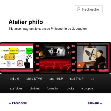
Aller
au
Rech
contenu
principal
Atelier philo
Site accompagnant le cours de Philosophie de G. Lequien
Menu
philo G
philo STMG
spé 1HLP
spé THLP
L1
principal
exercices
cinéma
formation
droits
à propos
Navigation
←
Précédent
Suivant
→
des