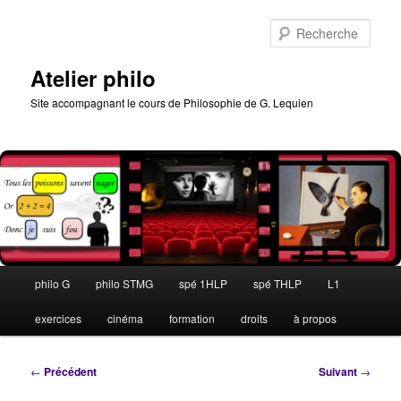
Aller
au
Rech
contenu
principal
Atelier philo
Site accompagnant le cours de Philosophie de G. Lequien
Menu
philo G
philo STMG
spé 1HLP
spé THLP
L1
principal
exercices
cinéma
formation
droits
à propos
Navigation
←
Précédent
Suivant
→
des