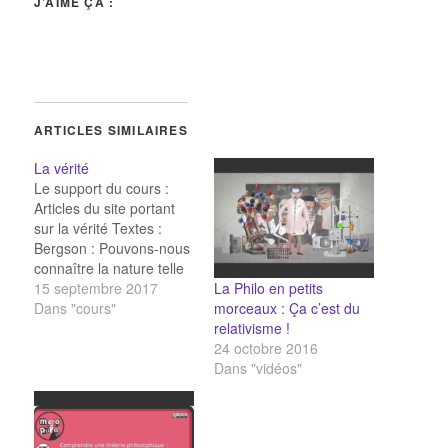
J’AIME ÇA :
ARTICLES SIMILAIRES
La vérité
Le support du cours :
Articles du site portant
sur la vérité Textes :
Bergson : Pouvons-nous
connaître la nature telle
La Philo en petits
qu'elle est ? Alain : Faut-
15 septembre 2017
morceaux : Ça c’est du
il se tromper pour
Dans "cours"
relativisme !
atteindre la vérité ?
24 octobre 2016
Aristote : Le bonheur se
Dans "vidéos"
trouve-t-il dans l'action
ou dans la connaissance
? James :…