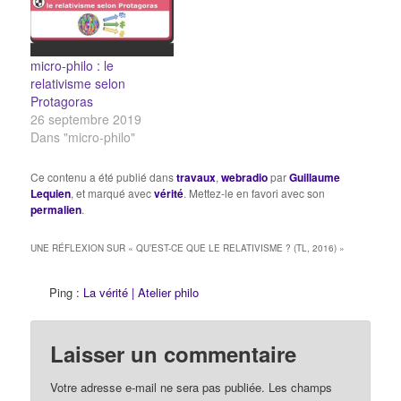
micro-philo : le
relativisme selon
Protagoras
26 septembre 2019
Dans "micro-philo"
Ce contenu a été publié dans
travaux
,
webradio
par
Guillaume
Lequien
, et marqué avec
vérité
. Mettez-le en favori avec son
permalien
.
UNE RÉFLEXION SUR «
QU’EST-CE QUE LE RELATIVISME ? (TL, 2016)
»
Ping :
La vérité | Atelier philo
Laisser un commentaire
Votre adresse e-mail ne sera pas publiée.
Les champs