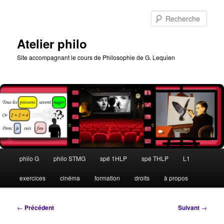
Aller
au
Rech
contenu
principal
Atelier philo
Site accompagnant le cours de Philosophie de G. Lequien
Menu
philo G
philo STMG
spé 1HLP
spé THLP
L1
principal
exercices
cinéma
formation
droits
à propos
Navigation
←
Précédent
Suivant
→
des