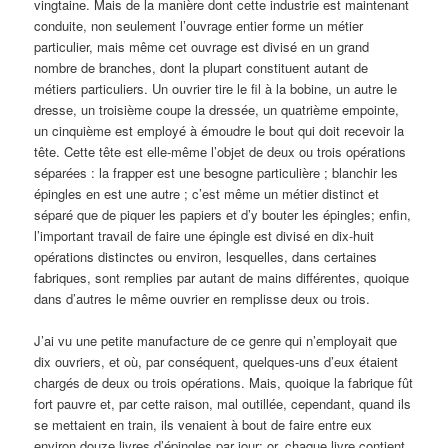
vingtaine. Mais de la manière dont cette industrie est maintenant
conduite, non seulement l’ouvrage entier forme un métier
particulier, mais même cet ouvrage est divisé en un grand
nombre de branches, dont la plupart constituent autant de
métiers particuliers. Un ouvrier tire le fil à la bobine, un autre le
dresse, un troisième coupe la dressée, un quatrième empointe,
un cinquième est employé à émoudre le bout qui doit recevoir la
tête. Cette tête est elle-même l’objet de deux ou trois opérations
séparées : la frapper est une besogne particulière ; blanchir les
épingles en est une autre ; c’est même un métier distinct et
séparé que de piquer les papiers et d’y bouter les épingles; enfin,
l’important travail de faire une épingle est divisé en dix-huit
opérations distinctes ou environ, lesquelles, dans certaines
fabriques, sont remplies par autant de mains différentes, quoique
dans d’autres le même ouvrier en remplisse deux ou trois.
J’ai vu une petite manufacture de ce genre qui n’employait que
dix ouvriers, et où, par conséquent, quelques-uns d’eux étaient
chargés de deux ou trois opérations. Mais, quoique la fabrique fût
fort pauvre et, par cette raison, mal outillée, cependant, quand ils
se mettaient en train, ils venaient à bout de faire entre eux
environ douze livres d’épingles par jour; or, chaque livre contient