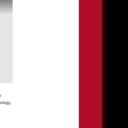
e
ology,