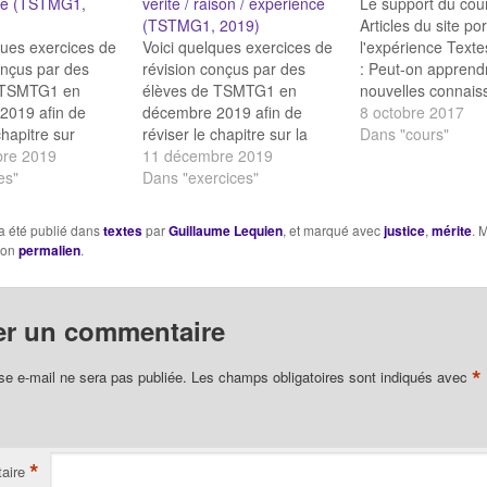
nce (TSTMG1,
vérité / raison / expérience
Le support du cou
(TSTMG1, 2019)
Articles du site po
ques exercices de
Voici quelques exercices de
l'expérience Texte
onçus par des
révision conçus par des
: Peut-on apprend
 TSMTG1 en
élèves de TSMTG1 en
nouvelles connais
2019 afin de
décembre 2019 afin de
Leibniz : Nos idées
8 octobre 2017
chapitre sur
réviser le chapitre sur la
une origine innée 
Dans "cours"
ce : L'expérience
re 2019
vérité / la raison /
11 décembre 2019
Nos idées ont-elle
ns Expérience QCM
es"
l'expérience : Révisions
Dans "exercices"
origine innée ? Rus
rience QCM sur
sur la vérité Révisions sur la
l’induction est-elle
nce QCM
raison Révisions sur
raisonnement logi
a été publié dans
textes
par
Guillaume Lequien
, et marqué avec
justice
,
mérite
. 
E Paires sur
l'expérience Révisions sur
Semmelweis :
son
permalien
.
nce QCM sur
l'ensemble du chapitre
l’expérience…
ce QCM :
Paires : Définitions sur
e
vérité /…
er un commentaire
*
se e-mail ne sera pas publiée.
Les champs obligatoires sont indiqués avec
*
aire