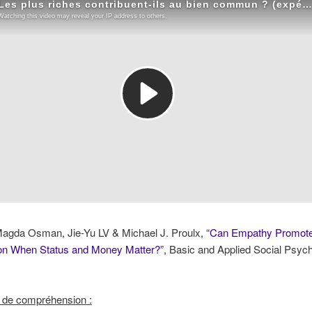
agda Osman, Jie-Yu LV & Michael J. Proulx,
“Can Empathy Promot
on When Status and Money Matter?”
, Basic and Applied Social Psych
 de compréhension :