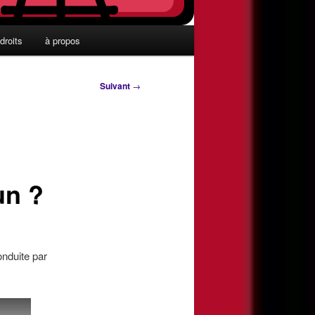
droits
à propos
Suivant
→
un ?
nduite par