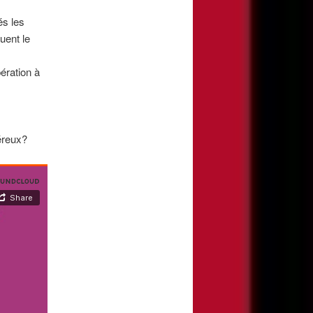
és les
uent le
ération à
néreux?