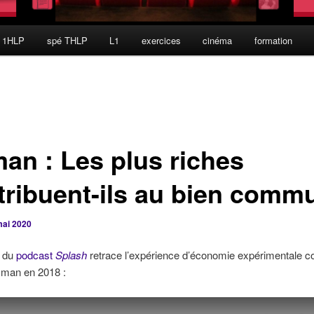
 1HLP
spé THLP
L1
exercices
cinéma
formation
an : Les plus riches
tribuent-ils au bien comm
mai 2020
t du
podcast
Splash
retrace l’expérience d’économie expérimentale co
man en 2018 :