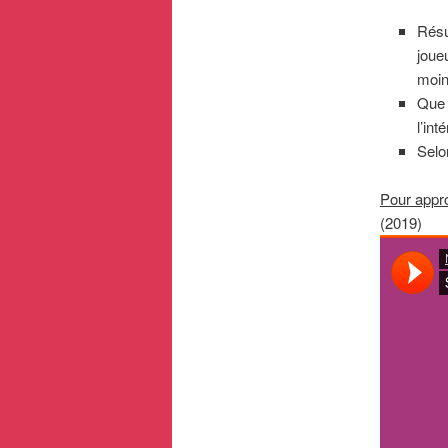
Résu
joue
moin
Que 
l’int
Selo
Pour appro
(2019)