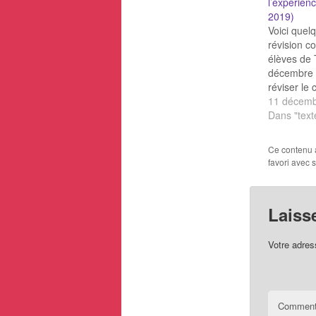
l’expérie
2019)
Voici quel
révision c
élèves de
décembre 
réviser le 
l'expérien
11 décemb
Définitio
Dans "text
sur l’expé
l’expérie
Ce contenu 
EXPERIENC
favori avec 
l'expérie
l'expérien
expérienc
Laiss
Votre adres
Comment