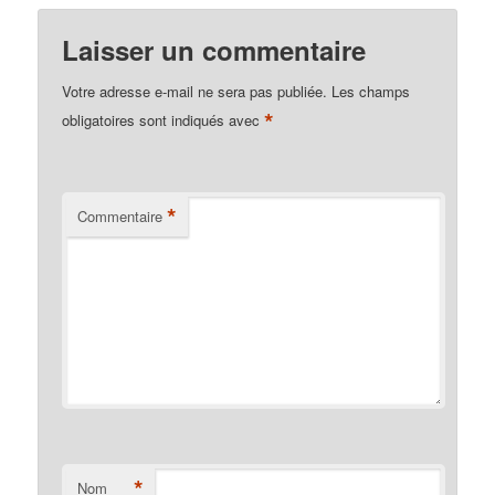
il se produit lui-même et
produit l'ouvrier en tant
Laisser un commentaire
que…
Votre adresse e-mail ne sera pas publiée.
Les champs
*
obligatoires sont indiqués avec
*
Commentaire
*
Nom