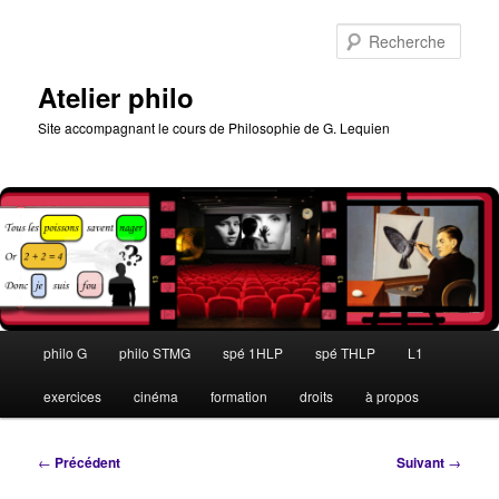
Aller
au
Rech
contenu
principal
Atelier philo
Site accompagnant le cours de Philosophie de G. Lequien
Menu
philo G
philo STMG
spé 1HLP
spé THLP
L1
principal
exercices
cinéma
formation
droits
à propos
Navigation
←
Précédent
Suivant
→
des