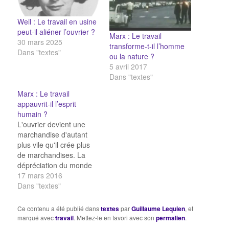
Weil : Le travail en usine
peut-il aliéner l’ouvrier ?
Marx : Le travail
30 mars 2025
transforme-t-il l’homme
Dans "textes"
ou la nature ?
5 avril 2017
Dans "textes"
Marx : Le travail
appauvrit-il l’esprit
humain ?
L'ouvrier devient une
marchandise d'autant
plus vile qu'il crée plus
de marchandises. La
dépréciation du monde
des hommes augmente
17 mars 2016
en raison directe de la
Dans "textes"
mise en valeur du
monde des choses. Le
Ce contenu a été publié dans
textes
par
Guillaume Lequien
, et
travail ne produit pas
marqué avec
travail
. Mettez-le en favori avec son
permalien
.
que des marchandises ;