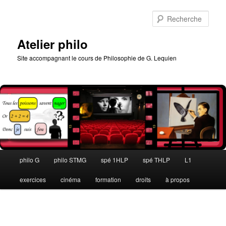
Aller
au
Rech
contenu
principal
Atelier philo
Site accompagnant le cours de Philosophie de G. Lequien
Menu
philo G
philo STMG
spé 1HLP
spé THLP
L1
principal
exercices
cinéma
formation
droits
à propos
Navigation
des