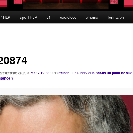
 1HLP
spé THLP
L1
exercices
cinéma
formation
20874
 septembre 2019
à
799 × 1200
dans
Eribon : Les individus ont-ils un point de vu
stence ?