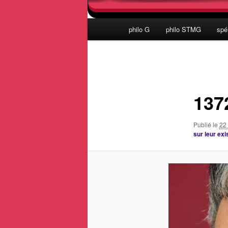
Menu
philo G
philo STMG
spé
principal
Navigation
des
images
137
Publié le
22
sur leur exi