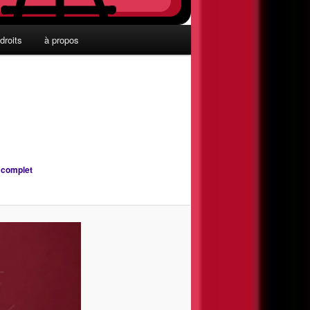
droits
à propos
e complet