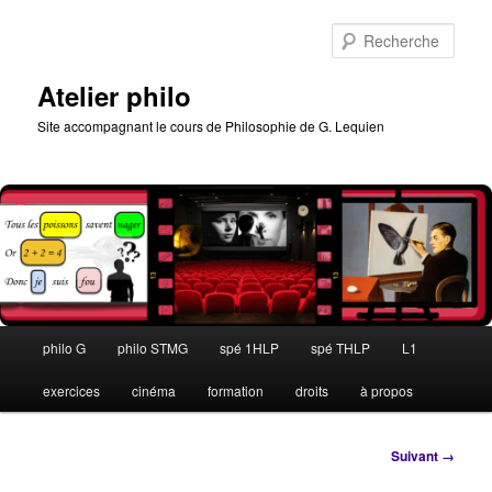
Aller
au
Rech
contenu
principal
Atelier philo
Site accompagnant le cours de Philosophie de G. Lequien
Menu
philo G
philo STMG
spé 1HLP
spé THLP
L1
principal
exercices
cinéma
formation
droits
à propos
Navigation
Suivant →
des