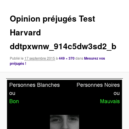
images
Opinion préjugés Test
Harvard
ddtpxwnw_914c5dw3sd2_b
Publié le
17 septembre 2015
à
449 × 370
dans
Mesurez vos
préjugés !