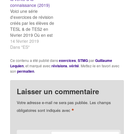
? La vérité est-elle
connaissance (2019)
relative? QCM : vérité,
Voici une série
raison Vérité, raison &
d'exercices de révision
expérience raison ou
créés par les élèves de
expérience…
TESL & de TES2 en
février 2019 Où en est
votre culture générale en
14 février 2019
philosophie ? Définitions
Dans "ES"
sur la vérité QCM sur la
vérité QCM sur la raison
Ce contenu a été publié dans
exercices
,
STMG
par
Guillaume
QCM sur la raison QCM
Lequien
, et marqué avec
révisions
,
vérité
. Mettez-le en favori avec
sur la raison Paires sur
son
permalien
.
la…
Laisser un commentaire
Votre adresse e-mail ne sera pas publiée.
Les champs
*
obligatoires sont indiqués avec