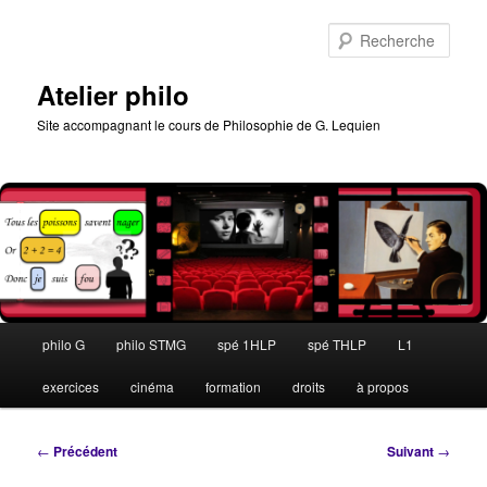
Aller
au
Rech
contenu
principal
Atelier philo
Site accompagnant le cours de Philosophie de G. Lequien
Menu
philo G
philo STMG
spé 1HLP
spé THLP
L1
principal
exercices
cinéma
formation
droits
à propos
Navigation
←
Précédent
Suivant
→
des