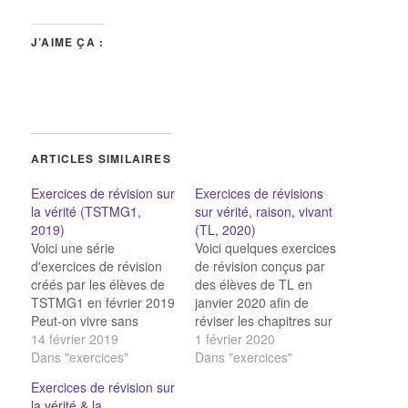
J’AIME ÇA :
ARTICLES SIMILAIRES
Exercices de révision sur
Exercices de révisions
la vérité (TSTMG1,
sur vérité, raison, vivant
2019)
(TL, 2020)
Voici une série
Voici quelques exercices
d'exercices de révision
de révision conçus par
créés par les élèves de
des élèves de TL en
TSTMG1 en février 2019
janvier 2020 afin de
Peut-on vivre sans
réviser les chapitres sur
réfléchir ? QCM :
14 février 2019
la vérité, la raison, le
1 février 2020
définitions sur la vérité
Dans "exercices"
vivant :
Dans "exercices"
Association d'idées sur
Exercices de révision sur
la vérité Absolu ou relatif
la vérité & la