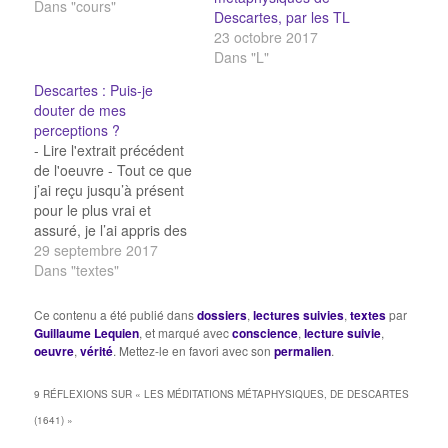
Descartes : Faut-il
Dans "cours"
Descartes, par les TL
douter de tout ce que je
23 octobre 2017
sais ? Descartes : Puis-
Dans "L"
je douter de mes
perceptions ? Descartes
Descartes : Puis-je
: Puis-je douter de toutes
douter de mes
mes idées ? Descartes…
perceptions ?
- Lire l'extrait précédent
de l'oeuvre - Tout ce que
j’ai reçu jusqu’à présent
pour le plus vrai et
assuré, je l’ai appris des
sens, ou par les sens :
29 septembre 2017
or j’ai quelquefois
Dans "textes"
éprouvé que ces sens
étaient trompeurs, et il
Ce contenu a été publié dans
dossiers
,
lectures suivies
,
textes
par
est de la prudence de ne
Guillaume Lequien
, et marqué avec
conscience
,
lecture suivie
,
se fier jamais…
oeuvre
,
vérité
. Mettez-le en favori avec son
permalien
.
9 RÉFLEXIONS SUR «
LES MÉDITATIONS MÉTAPHYSIQUES, DE DESCARTES
(1641)
»