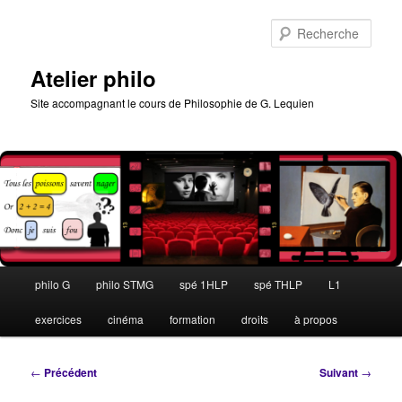
Aller
au
Rech
contenu
principal
Atelier philo
Site accompagnant le cours de Philosophie de G. Lequien
Menu
philo G
philo STMG
spé 1HLP
spé THLP
L1
principal
exercices
cinéma
formation
droits
à propos
Navigation
←
Précédent
Suivant
→
des