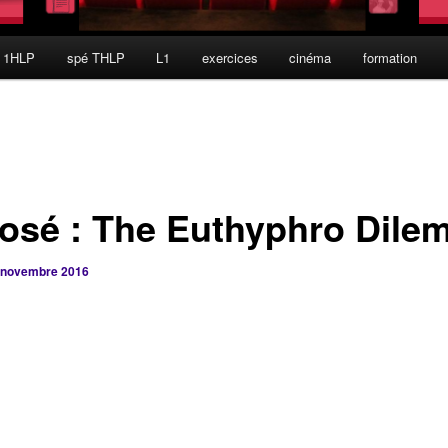
 1HLP
spé THLP
L1
exercices
cinéma
formation
osé : The Euthyphro Dile
 novembre 2016