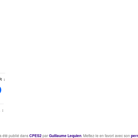
 :
 :
a été publié dans
CPES2
par
Guillaume Lequien
. Mettez-le en favori avec son
per