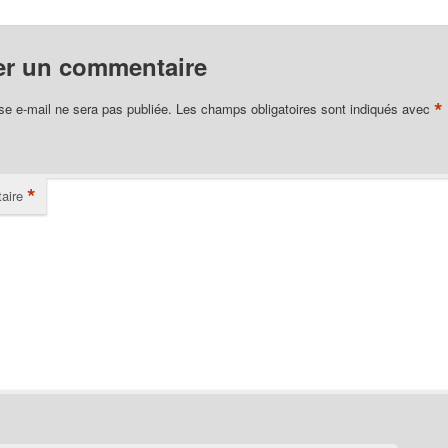
er un commentaire
*
se e-mail ne sera pas publiée.
Les champs obligatoires sont indiqués avec
*
aire