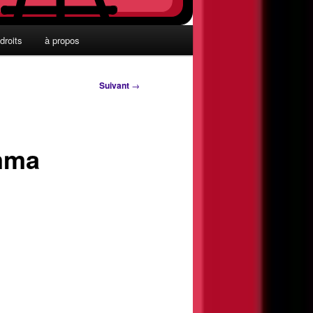
droits
à propos
Suivant
→
mma