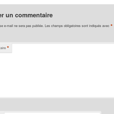
er un commentaire
*
se e-mail ne sera pas publiée.
Les champs obligatoires sont indiqués avec
*
aire