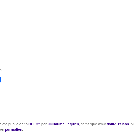
 :
 :
a été publié dans
CPES2
par
Guillaume Lequien
, et marqué avec
doute
,
raison
. M
son
permalien
.