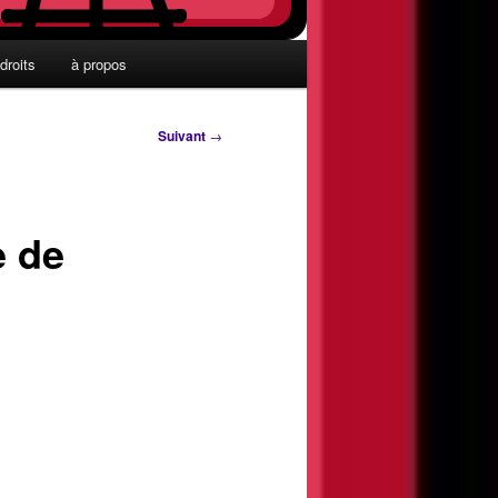
droits
à propos
Suivant
→
e de