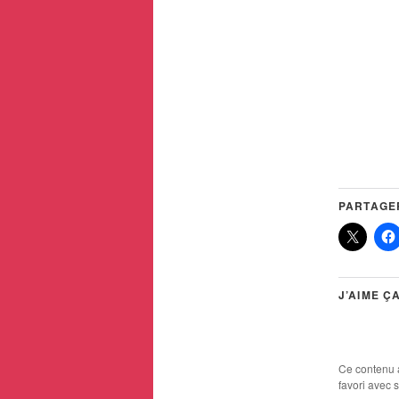
PARTAGER
J’AIME ÇA
Ce contenu 
favori avec 