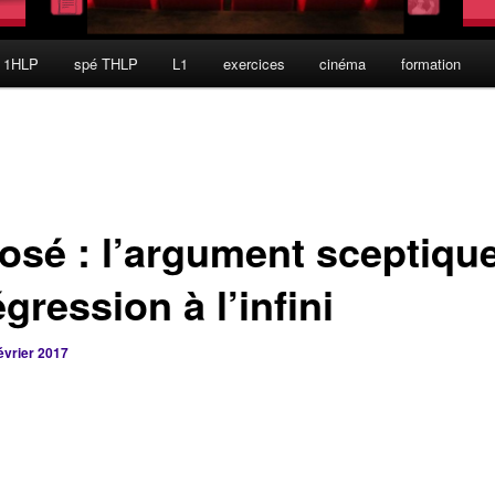
 1HLP
spé THLP
L1
exercices
cinéma
formation
osé : l’argument sceptiqu
égression à l’infini
évrier 2017