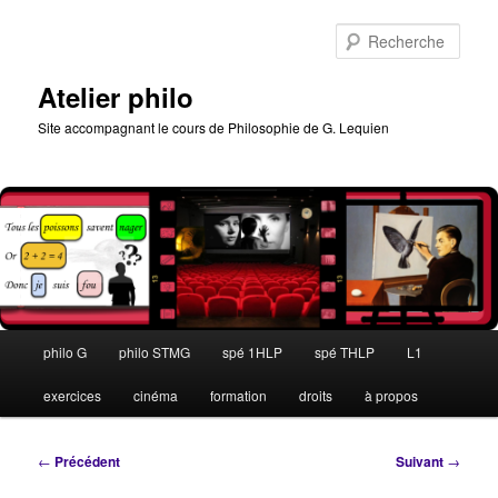
Aller
au
Rech
contenu
principal
Atelier philo
Site accompagnant le cours de Philosophie de G. Lequien
Menu
philo G
philo STMG
spé 1HLP
spé THLP
L1
principal
exercices
cinéma
formation
droits
à propos
Navigation
←
Précédent
Suivant
→
des