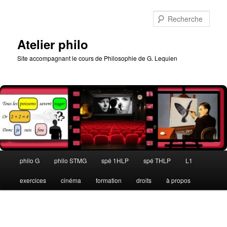
Aller
au
Rech
contenu
principal
Atelier philo
Site accompagnant le cours de Philosophie de G. Lequien
Menu
philo G
philo STMG
spé 1HLP
spé THLP
L1
principal
exercices
cinéma
formation
droits
à propos
Navigation
des