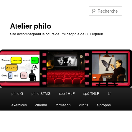
Aller
au
Rech
contenu
principal
Atelier philo
Site accompagnant le cours de Philosophie de G. Lequien
Menu
philo G
philo STMG
spé 1HLP
spé THLP
L1
principal
exercices
cinéma
formation
droits
à propos
Navigation
des