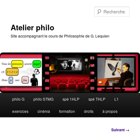
Aller
au
Rech
contenu
principal
Atelier philo
Site accompagnant le cours de Philosophie de G. Lequien
Menu
philo G
philo STMG
spé 1HLP
spé THLP
L1
principal
exercices
cinéma
formation
droits
à propos
Navigation
Suivant →
des