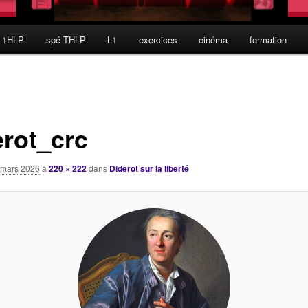
 1HLP
spé THLP
L1
exercices
cinéma
formation
erot_crc
 mars 2026
à
220 × 222
dans
Diderot sur la liberté