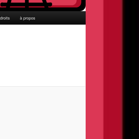
droits
à propos