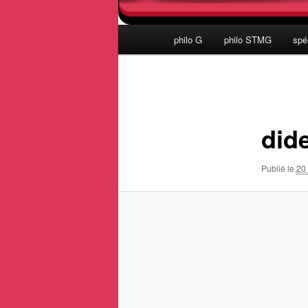
Menu
philo G
philo STMG
spé
principal
Navigation
des
images
did
Publié le
20