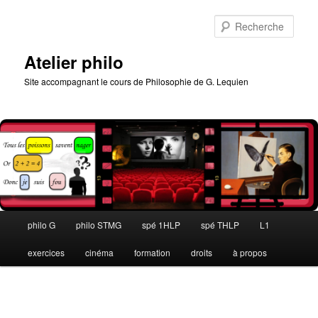
Aller
au
Rech
contenu
principal
Atelier philo
Site accompagnant le cours de Philosophie de G. Lequien
Menu
philo G
philo STMG
spé 1HLP
spé THLP
L1
principal
exercices
cinéma
formation
droits
à propos
Navigation
des