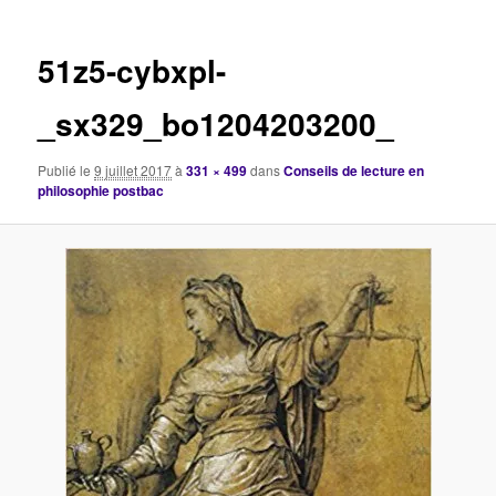
images
51z5-cybxpl-
_sx329_bo1204203200_
Publié le
9 juillet 2017
à
331 × 499
dans
Conseils de lecture en
philosophie postbac