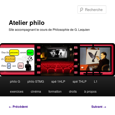
Aller
au
Rech
contenu
principal
Atelier philo
Site accompagnant le cours de Philosophie de G. Lequien
Menu
philo G
philo STMG
spé 1HLP
spé THLP
L1
principal
exercices
cinéma
formation
droits
à propos
Navigation
← Précédent
Suivant →
des