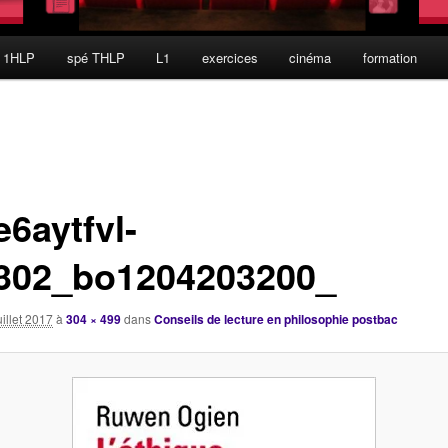
 1HLP
spé THLP
L1
exercices
cinéma
formation
e6aytfvl-
302_bo1204203200_
uillet 2017
à
304 × 499
dans
Conseils de lecture en philosophie postbac