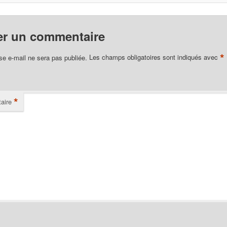
er un commentaire
*
se e-mail ne sera pas publiée.
Les champs obligatoires sont indiqués avec
*
aire