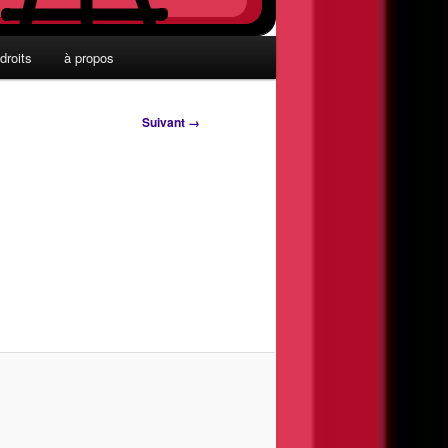
droits
à propos
Suivant →