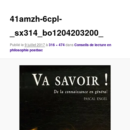
images
41amzh-6cpl-
_sx314_bo1204203200_
Publié le
9 juillet 2017
à
316 × 474
dans
Conseils de lecture en
philosophie postbac