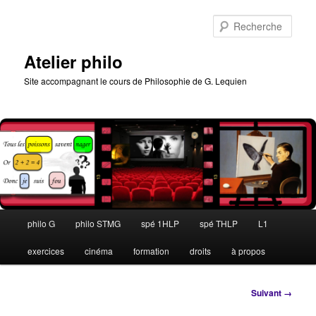
Aller
au
Rech
contenu
principal
Atelier philo
Site accompagnant le cours de Philosophie de G. Lequien
Menu
philo G
philo STMG
spé 1HLP
spé THLP
L1
principal
exercices
cinéma
formation
droits
à propos
Navigation
Suivant →
des