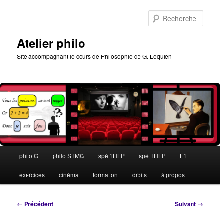
Aller
au
Rech
contenu
principal
Atelier philo
Site accompagnant le cours de Philosophie de G. Lequien
Menu
philo G
philo STMG
spé 1HLP
spé THLP
L1
principal
exercices
cinéma
formation
droits
à propos
Navigation
← Précédent
Suivant →
des