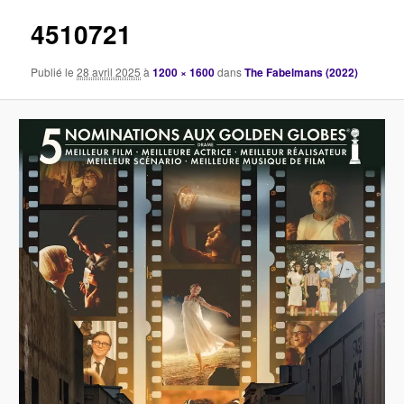
images
4510721
Publié le
28 avril 2025
à
1200 × 1600
dans
The Fabelmans (2022)