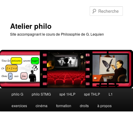
Aller
au
Rech
contenu
principal
Atelier philo
Site accompagnant le cours de Philosophie de G. Lequien
Menu
philo G
philo STMG
spé 1HLP
spé THLP
L1
principal
exercices
cinéma
formation
droits
à propos
Navigation
des