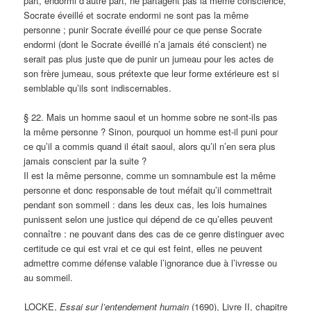
part, endormi d’autre part, ne partagent pas la même conscience,
Socrate éveillé et socrate endormi ne sont pas la même
personne ; punir Socrate éveillé pour ce que pense Socrate
endormi (dont le Socrate éveillé n’a jamais été conscient) ne
serait pas plus juste que de punir un jumeau pour les actes de
son frère jumeau, sous prétexte que leur forme extérieure est si
semblable qu’ils sont indiscernables.
§ 22. Mais un homme saoul et un homme sobre ne sont-ils pas
la même personne ? Sinon, pourquoi un homme est-il puni pour
ce qu’il a commis quand il était saoul, alors qu’il n’en sera plus
jamais conscient par la suite ?
Il est la même personne, comme un somnambule est la même
personne et donc responsable de tout méfait qu’il commettrait
pendant son sommeil : dans les deux cas, les lois humaines
punissent selon une justice qui dépend de ce qu’elles peuvent
connaître : ne pouvant dans des cas de ce genre distinguer avec
certitude ce qui est vrai et ce qui est feint, elles ne peuvent
admettre comme défense valable l’ignorance due à l’ivresse ou
au sommeil.
LOCKE,
Essai sur l’entendement humain
(1690), Livre II, chapitre