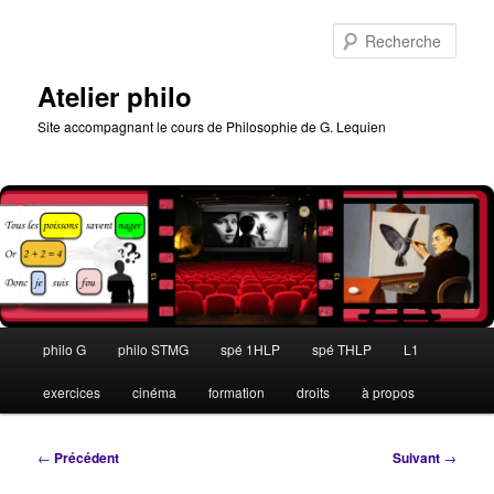
Aller
au
Rech
contenu
principal
Atelier philo
Site accompagnant le cours de Philosophie de G. Lequien
Menu
philo G
philo STMG
spé 1HLP
spé THLP
L1
principal
exercices
cinéma
formation
droits
à propos
Navigation
←
Précédent
Suivant
→
des