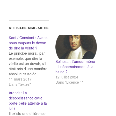
ARTICLES SIMILAIRES
Kant / Constant : Avons-
nous toujours le devoir
de dire la vérité ?
Le principe moral, par
exemple, que dire la
Spinoza : L’amour mène-
vérité est un devoir, s'il
t-il nécessairement à la
était pris d'une manière
haine ?
absolue et isolée,
12 juillet 2024
rendrait toute société
11 mars 2017
Dans "Licence 1"
impossible. Nous en
Dans "textes"
avons la preuve dans les
Arendt : La
conséquences très
désobéissance civile
directes qu'a tirées de ce
porte-t-elle atteinte à la
principe un philosophe
loi ?
allemand, qui va jusqu'à
Il existe une différence
prétendre qu'envers des