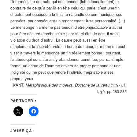
l’intermédiaire de mots qui contiennent (intentionnellement) le
contraire de ce qu’a par là en tête celui qui parle, c’est une fin
directement opposée à la finalité naturelle de communiquer ses
pensées, par conséquent un renoncement à sa personnalité. (…)
Le mensonge n’a même pas besoin d’être
préjudiciable
à autrui
pour être déclaré répréhensible ; car si tel était le cas, il serait
violation du droit d’autrui. La cause peut aussi en être
simplement la légéreté, voire la bonté de coeur, et même on peut
viser à travers le mensonge un fin réellement bonne : pourtant,
l’attitude qui consiste à s’y abandonner constitue, par sa simple
forme, un crime de l’homme envers sa propre personne et une
indignité qui ne peut que rendre l’individu méprisable à ses
propres yeux.
KANT,
Métaphysique des moeurs. Doctrine de la vertu
(1797), I,
I, §9, pp.283-285
PARTAGER :
J’AIME ÇA :