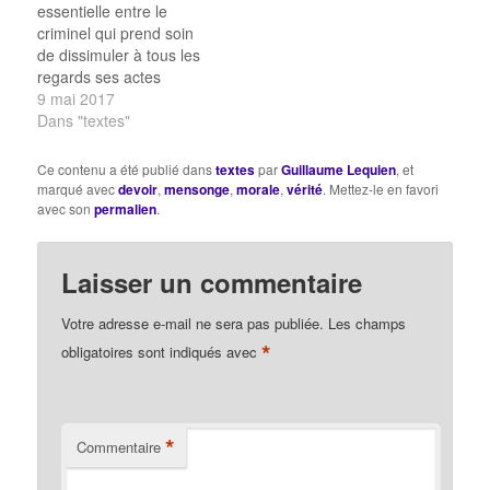
essentielle entre le
assassins qui…
criminel qui prend soin
de dissimuler à tous les
regards ses actes
répréhensibles et celui
9 mai 2017
qui fait acte de
Dans "textes"
désobéissance civile en
défiant les autorités et
Ce contenu a été publié dans
textes
par
Guillaume Lequien
, et
s'institue lui-même
marqué avec
devoir
,
mensonge
,
morale
,
vérité
. Mettez-le en favori
porteur d'un autre droit.
avec son
permalien
.
Cette distinction
nécessaire entre une
violation ouverte et
Laisser un commentaire
publique de la loi et
une…
Votre adresse e-mail ne sera pas publiée.
Les champs
*
obligatoires sont indiqués avec
*
Commentaire