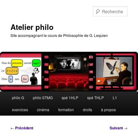
Aller
au
Rech
contenu
principal
Atelier philo
Site accompagnant le cours de Philosophie de G. Lequien
Menu
philo G
philo STMG
spé 1HLP
spé THLP
L1
principal
exercices
cinéma
formation
droits
à propos
Navigation
←
Précédent
Suivant
→
des