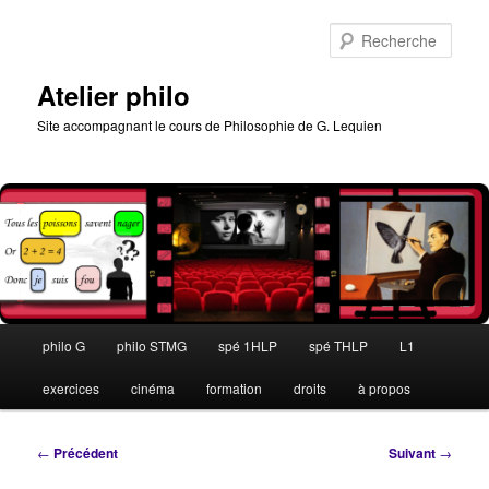
Aller
au
Rech
contenu
principal
Atelier philo
Site accompagnant le cours de Philosophie de G. Lequien
Menu
philo G
philo STMG
spé 1HLP
spé THLP
L1
principal
exercices
cinéma
formation
droits
à propos
Navigation
←
Précédent
Suivant
→
des