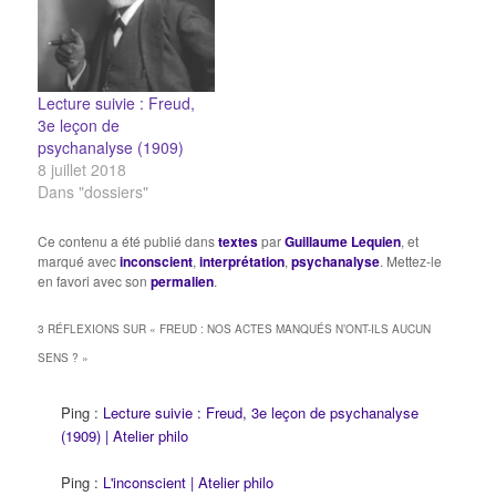
L’inconscient est-il une
les données de la
hypothèse superflue ?
conscience sont
Freud : l’artiste exprime-
extrêmement lacunaires;
t-il ses pulsions
aussi bien chez l'homme
personnelles ? Leibniz :
sain que chez le malade,
Lecture suivie : Freud,
L’esprit…
et il se produit
3e leçon de
fréquemment des actes
psychanalyse (1909)
psychiques qui, pour
8 juillet 2018
être…
Dans "dossiers"
Ce contenu a été publié dans
textes
par
Guillaume Lequien
, et
marqué avec
inconscient
,
interprétation
,
psychanalyse
. Mettez-le
en favori avec son
permalien
.
3 RÉFLEXIONS SUR «
FREUD : NOS ACTES MANQUÉS N’ONT-ILS AUCUN
SENS ?
»
Ping :
Lecture suivie : Freud, 3e leçon de psychanalyse
(1909) | Atelier philo
Ping :
L'inconscient | Atelier philo