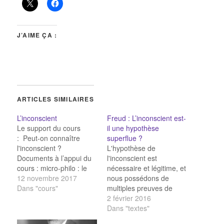
J’AIME ÇA :
ARTICLES SIMILAIRES
L’inconscient
Freud : L’inconscient est-
Le support du cours
il une hypothèse
: Peut-on connaître
superflue ?
l'inconscient ?
L'hypothèse de
Documents à l’appui du
l'inconscient est
cours : micro-philo : le
nécessaire et légitime, et
complexe d’OEdipe
12 novembre 2017
nous possédons de
selon Freud Vidéo :
Dans "cours"
multiples preuves de
L’hystérie a-t-elle une
l'existence de
2 février 2016
origine physique ou
l'inconscient. Elle est
Dans "textes"
psychique ? Freud :
nécessaire, parce que