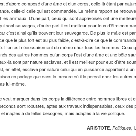
est d’abord composé d’une âme et d’un corps, celle-là étant par nature
nde, celle-ci celle qui est commandée. Le même rapport se retrouve
 les animaux. D’une part, ceux qui sont apprivoisés ont une meilleur
ui sont sauvages, d’autre part il est meilleur pour tous d’être comm
ar c’est ainsi qu’ils trouvent leur sauvegarde. De plus le mâle est par
 ce que le plus fort est au plus faible, c’est-à-dire ce que le commanda
 Il en est nécessairement de même chez tous les hommes. Ceux qu
gnés des autres hommes qu’un corps l’est d’une âme et une bête sau
x-là sont par nature esclaves, et il est meilleur pour eux d’être sou
Est, en effet, esclave par nature celui qui en puissance appartient à un 
 raison en partage que dans la mesure où il la perçoit chez les autres 
as lui-même.
re veut marquer dans les corps la différence entre hommes libres et e
seconds sont robustes, aptes aux travaux indispensables, ceux des 
s et inaptes à de telles besognes, mais adaptés à la vie politique.
ARISTOTE
,
Politiques
, 