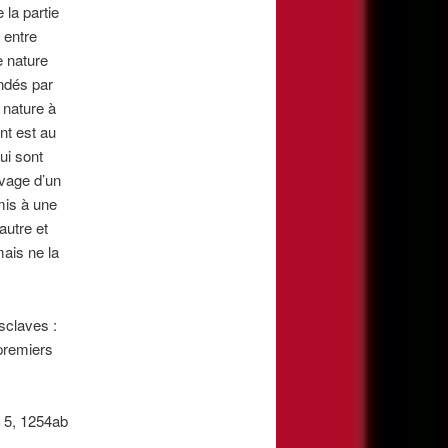
 la partie
 entre
e nature
andés par
 nature à
nt est au
i sont
vage d’un
mis à une
autre et
mais ne la
sclaves :
premiers
I, 5, 1254ab