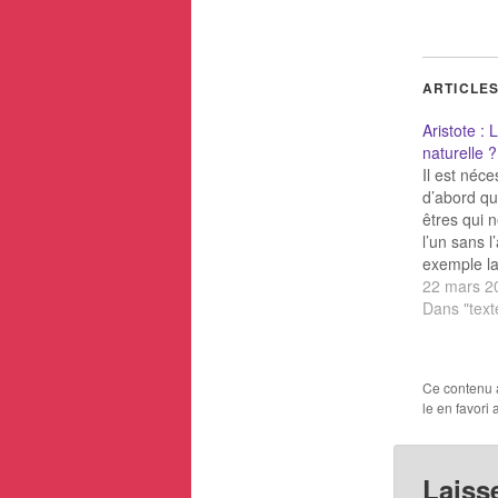
ARTICLES
Aristote : 
naturelle ?
Il est néce
d’abord qu
êtres qui 
l’un sans l
exemple l
l’homme en
22 mars 2
procréation
Dans "text
commande e
commandé,
nature, en
Ce contenu 
mutuelle 
le en favori
effet, êtr
Laiss