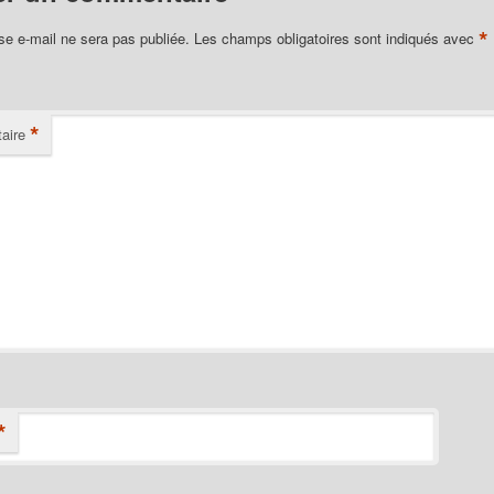
*
se e-mail ne sera pas publiée.
Les champs obligatoires sont indiqués avec
*
aire
*