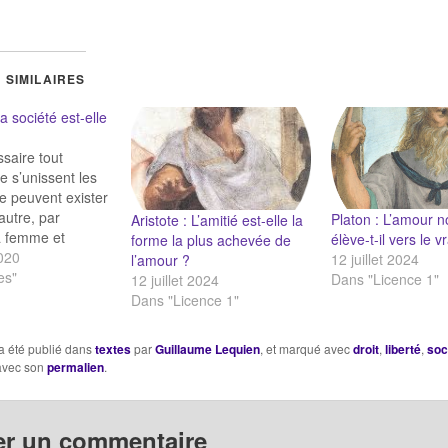
 SIMILAIRES
La société est-elle
ssaire tout
e s’unissent les
ne peuvent exister
’autre, par
Platon : L’amour 
Aristote : L’amitié est-elle la
a femme et
élève-t-il vers le vr
forme la plus achevée de
 vue de la
020
12 juillet 2024
l’amour ?
, et celui qui
es"
Dans "Licence 1"
12 juillet 2024
t celui qui est
Dans "Licence 1"
 et ce par
 vue de leur
a été publié dans
textes
par
Guillaume Lequien
, et marqué avec
droit
,
liberté
,
soc
sauvegarde. En
 avec son
permalien
.
e capable…
er un commentaire