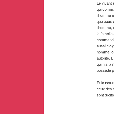
Le vivant 
qui comma
l’homme et
que ceux q
l’homme, c
la femelle
commandé.
aussi éloi
homme, ceu
autorité. 
qui n’a la
possède p
Et la natu
ceux des 
sont droit