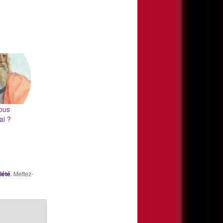
nous
ai ?
iété
. Mettez-