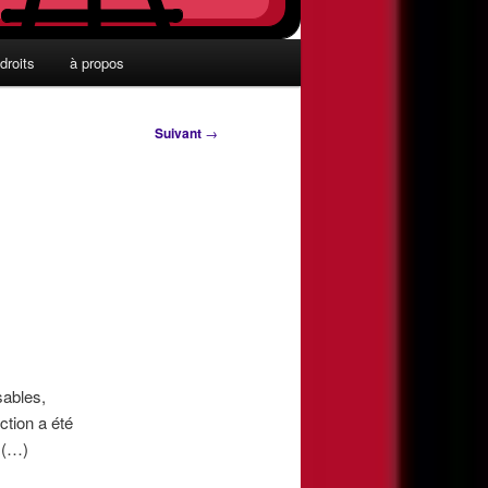
droits
à propos
Suivant
→
ables,
ction a été
 (…)