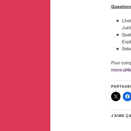
Question
L’ins
Justi
Quel
Expl
Selon
Pour comp
micro-phil
PARTAGER
J’AIME ÇA