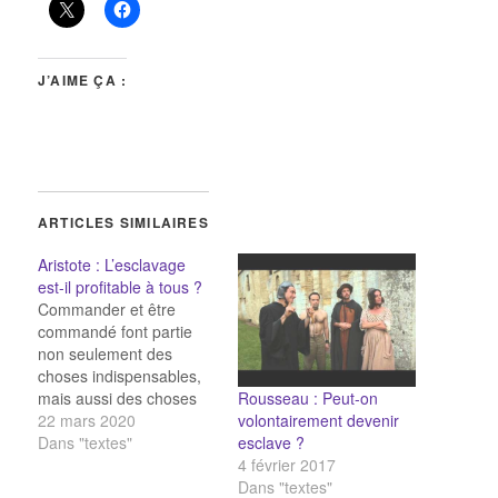
J’AIME ÇA :
ARTICLES SIMILAIRES
Aristote : L’esclavage
est-il profitable à tous ?
Commander et être
commandé font partie
non seulement des
choses indispensables,
Rousseau : Peut-on
mais aussi des choses
volontairement devenir
avantageuses. Et c’est
22 mars 2020
esclave ?
dès leur naissance
Dans "textes"
4 février 2017
qu’une distinction a été
Dans "textes"
opérée chez certains, les