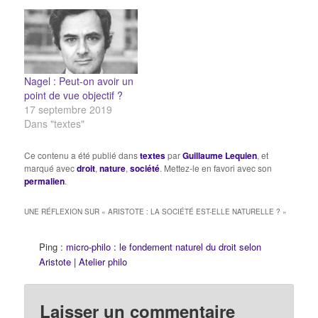
uns devant être
commandés, les autres
commander. (...) Le
vivant est d’abord
composé d’une âme et
d’un corps, celle-là étant
Nagel : Peut-on avoir un
par…
point de vue objectif ?
17 septembre 2019
Dans "textes"
Ce contenu a été publié dans
textes
par
Guillaume Lequien
, et
marqué avec
droit
,
nature
,
société
. Mettez-le en favori avec son
permalien
.
UNE RÉFLEXION SUR «
ARISTOTE : LA SOCIÉTÉ EST-ELLE NATURELLE ?
»
Ping :
micro-philo : le fondement naturel du droit selon
Aristote | Atelier philo
Laisser un commentaire