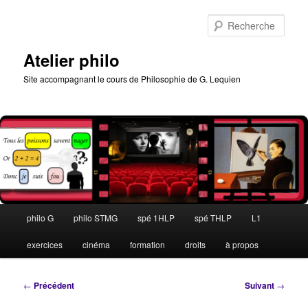
Aller
au
Rech
contenu
principal
Atelier philo
Site accompagnant le cours de Philosophie de G. Lequien
Menu
philo G
philo STMG
spé 1HLP
spé THLP
L1
principal
exercices
cinéma
formation
droits
à propos
Navigation
←
Précédent
Suivant
→
des