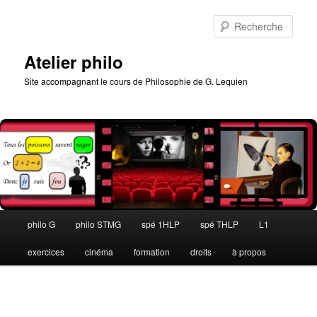
Aller
au
Rech
contenu
principal
Atelier philo
Site accompagnant le cours de Philosophie de G. Lequien
Menu
philo G
philo STMG
spé 1HLP
spé THLP
L1
principal
exercices
cinéma
formation
droits
à propos