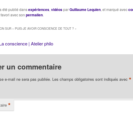
ke : Puis-je être
sommes certains, par une
quelque chose qu'i
 sans
évidence plus claire que
forge lui-même, ma
a été publié dans
expériences
,
vidéos
par
Guillaume Lequien
, et marqué avec
co
 ? Locke : Être la
celle de la démonstration,
est incorporée da
 favori avec son
permalien
.
onne, est-ce
de…
être. Elle le suit 
 même chose ?…
son…
ION SUR «
PUIS-JE AVOIR CONSCIENCE DE TOUT ?
»
La conscience | Atelier philo
er un commentaire
*
se e-mail ne sera pas publiée.
Les champs obligatoires sont indiqués avec
*
aire