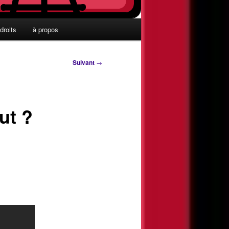
droits
à propos
Suivant
→
ut ?