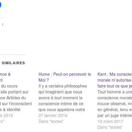
 :
 SIMILAIRES
ence &
Hume : Peut-on percevoir le
Kant : Ma conscie
nt
Moi ?
morale m’autorise-
t du cours
Il y a certains philosophes
faire tout ce que j
 site portant sur
qui imaginent que nous
Tout homme a un
nce Articles du
avons à tout moment la
conscience morale
t sur l'inconscient
conscience intime de ce
trouve observé, m
 & identité
que nous appelons notre
en général, tenu e
e Puis-je avoir
e 2016
moi ; que nous sentons son
27 janvier 2016
par un juge intérie
 de tout
rs"
existence et sa continuité
Dans "textes"
cette puissance qui
12 mars 2017
ence du match de
d'existence ; et que nous
veille sur les lois 
Dans "textes"