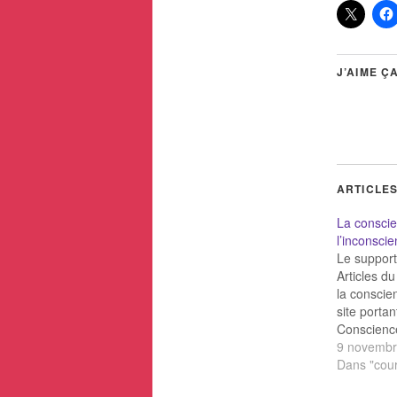
J’AIME ÇA
ARTICLES
La consci
l’inconscie
Le suppor
Articles du
la conscie
site portan
Conscience
personnell
9 novembr
conscience
Dans "cou
? L'expéri