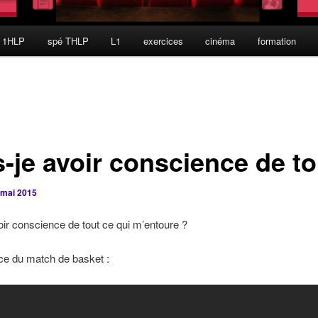
 1HLP
spé THLP
L1
exercices
cinéma
formation
s-je avoir conscience de to
 mai 2015
oir conscience de tout ce qui m’entoure ?
ce du match de basket :