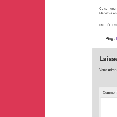
Basket Loc
moi-même
Ce contenu 
conscience
Mettez-le en
même pers
rester la
UNE RÉFLEX
Ping :
Laiss
Votre adres
Comment