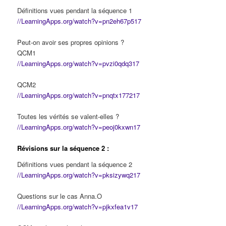
Définitions vues pendant la séquence 1
//LearningApps.org/watch?v=pn2eh67p517
Peut-on avoir ses propres opinions ?
QCM1
//LearningApps.org/watch?v=pvzi0qdq317
QCM2
//LearningApps.org/watch?v=pnqtx177217
Toutes les vérités se valent-elles ?
//LearningApps.org/watch?v=peoj0kxwn17
Révisions sur la séquence 2 :
Définitions vues pendant la séquence 2
//LearningApps.org/watch?v=pksizywq217
Questions sur le cas Anna.O
//LearningApps.org/watch?v=pjkxfea1v17