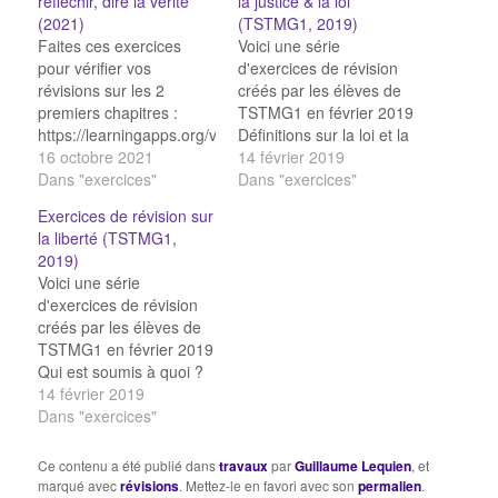
réfléchir, dire la vérité
la justice & la loi
(2021)
(TSTMG1, 2019)
Faites ces exercices
Voici une série
pour vérifier vos
d'exercices de révision
révisions sur les 2
créés par les élèves de
premiers chapitres :
TSTMG1 en février 2019
https://learningapps.org/view21686127
Définitions sur la loi et la
16 octobre 2021
justice Texte à trous :
14 février 2019
Dans "exercices"
Justice & loi Mots mêlés
Dans "exercices"
sur loi & justice Est-ce
Exercices de révision sur
légitime ou illégitime ?
la liberté (TSTMG1,
2019)
Voici une série
d'exercices de révision
créés par les élèves de
TSTMG1 en février 2019
Qui est soumis à quoi ?
QCM sur la liberté Texte
14 février 2019
à trous sur le libre arbitre
Dans "exercices"
définitions sur la liberté
QCM sur la liberté Qui
Ce contenu a été publié dans
travaux
par
Guillaume Lequien
, et
est libre ? QCM sur la
marqué avec
révisions
. Mettez-le en favori avec son
permalien
.