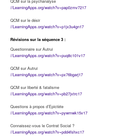
QCM sur la psychanalyse
//LearningApps.org/watch?v=pap0zmv7217
QCM sur le désir
//LearningApps.org/watch?v=p1jx3u4gn17
Révisions sur la séquence 3 :
Questionnaire sur Autrui
//LearningApps.org/watch?v=puq8c101v17
QCM sur Autrui
//LearningApps.org/watch?v=px76bgarj17
QCM sur liberté & fatalisme
//LearningApps.org/watch?v=pb27jxtrc17
Questions à propos d’Epictète
//LearningApps.org/watch?v=pywmwk15v17
Connaissez-vous le Contrat Social ?
//LearningApps.org/watch?v=pdd4fshxc17