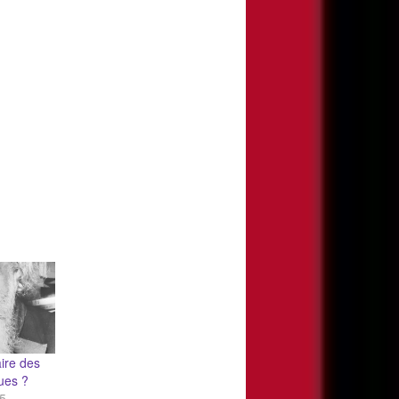
ire des
ques ?
5