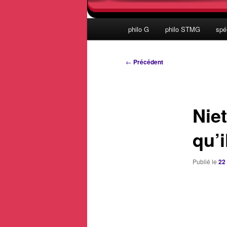
Menu
philo G
philo STMG
spé
principal
Navigation
←
Précédent
des
articles
Niet
qu’i
Publié le
22