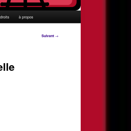
droits
à propos
Suivant
→
elle