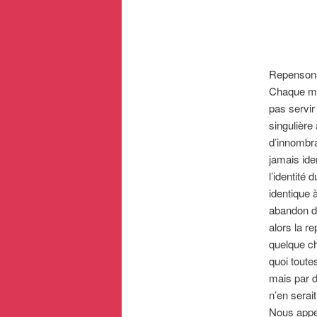
Repensons
Chaque mot
pas servir
singulière 
d’innombra
jamais ide
l’identité
identique à
abandon dél
alors la r
quelque ch
quoi toute
mais par d
n’en serai
Nous appe