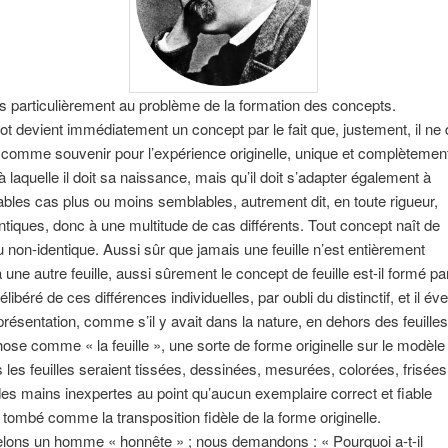
 particulièrement au problème de la formation des concepts.
 devient immédiatement un concept par le fait que, justement, il ne 
 comme souvenir pour l’expérience originelle, unique et complètemen
à laquelle il doit sa naissance, mais qu’il doit s’adapter également à
bles cas plus ou moins semblables, autrement dit, en toute rigueur,
ntiques, donc à une multitude de cas différents. Tout concept naît de
 du non-identique. Aussi sûr que jamais une feuille n’est entièrement
 une autre feuille, aussi sûrement le concept de feuille est-il formé pa
ibéré de ces différences individuelles, par oubli du distinctif, et il évei
eprésentation, comme s’il y avait dans la nature, en dehors des feuilles
ose comme « la feuille », une sorte de forme originelle sur le modèle
s les feuilles seraient tissées, dessinées, mesurées, colorées, frisées
es mains inexpertes au point qu’aucun exemplaire correct et fiable
t tombé comme la transposition fidèle de la forme originelle.
lons un homme « honnête » ; nous demandons : « Pourquoi a-t-il