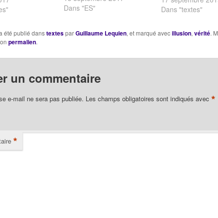
point s'obstiner, de corriger
Dans "ES"
Dans "textes"
es"
selon l'objet la première
esquisse. Mais il faut une
a été publié dans
textes
par
Guillaume Lequien
, et marqué avec
illusion
,
vérité
. M
première esquisse ; il faut
son
permalien
.
un contour fermé. L'abstrait
est défini par…
er un commentaire
*
se e-mail ne sera pas publiée.
Les champs obligatoires sont indiqués avec
*
aire