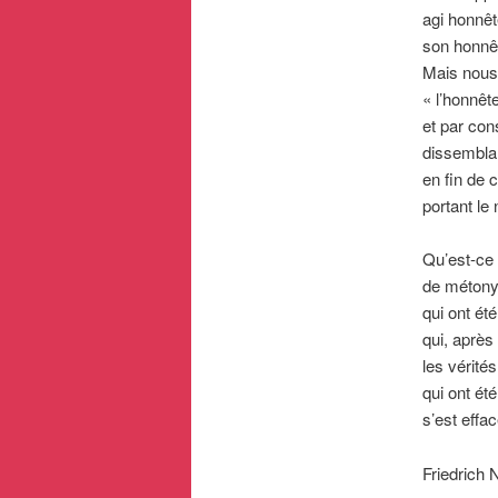
agi honnêt
son honnêt
Mais nous 
« l’honnêt
et par co
dissembla
en fin de 
portant le
Qu’est-ce
de métony
qui ont ét
qui, après
les vérité
qui ont ét
s’est eff
Friedric