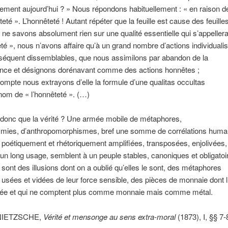
ement aujourd’hui ? » Nous répondons habituellement : « en raison d
eté ». L’honnêteté ! Autant répéter que la feuille est cause des feuilles
ne savons absolument rien sur une qualité essentielle qui s’appellera
eté », nous n’avons affaire qu’à un grand nombre d’actions individuali
nséquent dissemblables, que nous assimilons par abandon de la
nce et désignons dorénavant comme des actions honnêtes ;
compte nous extrayons d’elle la formule d’une qualitas occultas
 nom de « l’honnêteté ». (…)
 donc que la vérité ? Une armée mobile de métaphores,
mies, d’anthropomorphismes, bref une somme de corrélations huma
é poétiquement et rhétoriquement amplifiées, transposées, enjolivées,
 un long usage, semblent à un peuple stables, canoniques et obligatoi
s sont des illusions dont on a oublié qu’elles le sont, des métaphores
é usées et vidées de leur force sensible, des pièces de monnaie dont l’
acée et qui ne comptent plus comme monnaie mais comme métal.
h NIETZSCHE,
Vérité et mensonge au sens extra-moral
(1873), I, §§ 7-