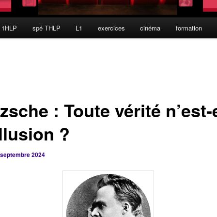
 1HLP
spé THLP
L1
exercices
cinéma
formation
zsche : Toute vérité n’est-
llusion ?
 septembre 2024