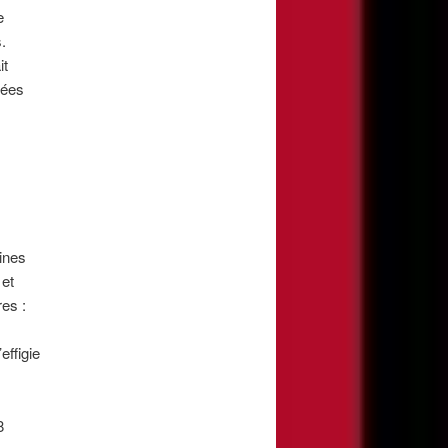
e
.
it
sées
ines
 et
res :
effigie
8