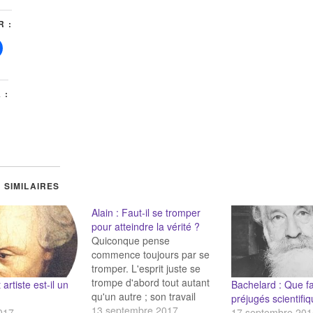
 :
 :
 SIMILAIRES
Alain : Faut-il se tromper
pour atteindre la vérité ?
Quiconque pense
commence toujours par se
tromper. L'esprit juste se
trompe d'abord tout autant
Bachelard : Que fa
 artiste est-il un
qu'un autre ; son travail
préjugés scientifi
propre est de revenir, de ne
13 septembre 2017
17 septembre 201
017