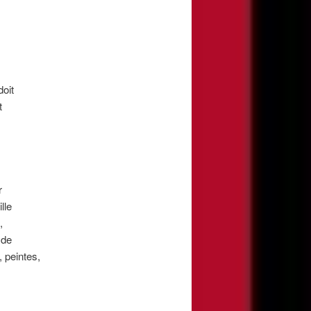
doit
t
r
lle
,
 de
, peintes,