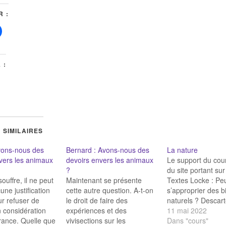
 :
 :
 SIMILAIRES
vons-nous des
Bernard : Avons-nous des
La nature
vers les animaux
devoirs envers les animaux
Le support du cour
?
du site portant sur
souffre, il ne peut
Maintenant se présente
Textes Locke : Pe
une justification
cette autre question. A-t-on
s’approprier des b
r refuser de
le droit de faire des
naturels ? Descart
 considération
expériences et des
Avons-nous des d
11 mai 2022
france. Quelle que
vivisections sur les
envers les animau
Dans "cours"