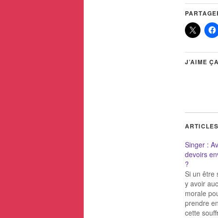
PARTAGER
J’AIME ÇA
ARTICLES
Singer : A
devoirs en
?
Si un être 
y avoir auc
morale pou
prendre en
cette souf