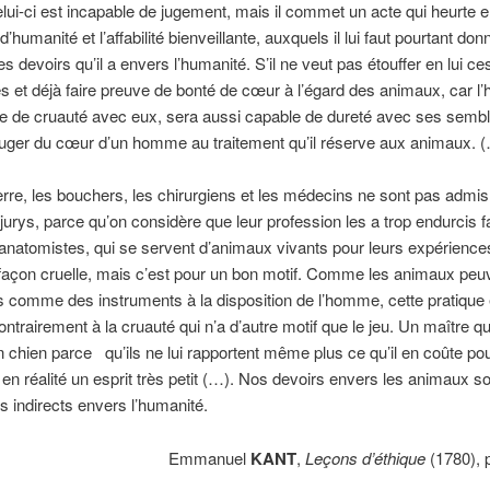
lui-ci est incapable de jugement, mais il commet un acte qui heurte en
’humanité et l’affabilité bienveillante, auxquels il lui faut pourtant donn
s devoirs qu’il a envers l’humanité. S’il ne veut pas étouffer en lui ces
ores et déjà faire preuve de bonté de cœur à l’égard des animaux, car 
e de cruauté avec eux, sera aussi capable de dureté avec ses semb
 juger du cœur d’un homme au traitement qu’il réserve aux anim
rre, les bouchers, les chirurgiens et les médecins ne sont pas admis 
 jurys, parce qu’on considère que leur profession les a trop endurcis f
anatomistes, qui se servent d’animaux vivants pour leurs expérience
façon cruelle, mais c’est pour un bon motif. Comme les animaux peuv
 comme des instruments à la disposition de l’homme, cette pratique 
contrairement à la cruauté qui n’a d’autre motif que le jeu. Un maître q
 chien parce qu’ils ne lui rapportent même plus ce qu’il en coûte pou
t en réalité un esprit très petit (…). Nos devoirs envers les animaux s
s indirects envers l’humanité.
Emmanuel
KANT
,
Leçons d’éthique
(1780), 