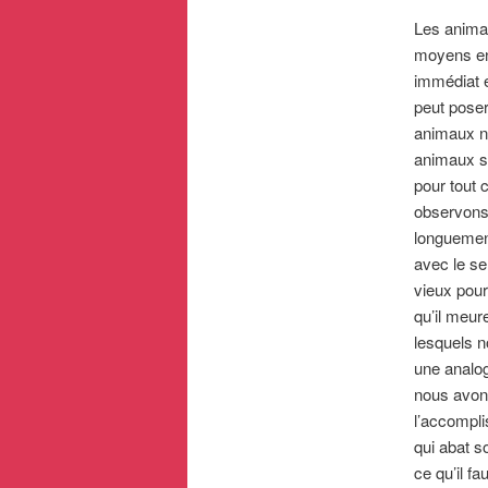
Les anima
moyens en 
immédiat 
peut poser
animaux ne
animaux so
pour tout 
observons 
longuement
avec le se
vieux pour
qu’il meur
lesquels n
une analog
nous avons
l’accompl
qui abat s
ce qu’il fa