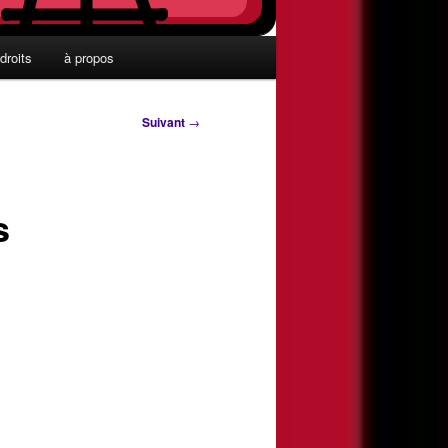
droits
à propos
Suivant
→
s