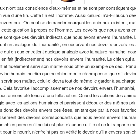
ux n’ont pas conscience d’eux-mêmes et ne sont par conséquent qu
vue d’une fin. Cette fin est l’homme. Aussi celui-ci n’a-t-il aucun dev
envers eux. On peut se demander pourquoi les animaux existent, ma
 cette question à propos de l’homme. Les devoirs que nous avons en
 sont que des devoirs indirects que nous avons envers l’humanité. 
nt un analogon de l’humanité ; en observant nos devoirs envers les
ce qui en eux entretient quelque analogie avec la nature humaine, nou
en fait (indirectement) nos devoirs envers l’humanité. Le chien qui a
 et fidèlement servi son maître nous offre un exemple de ceci. Par 
rvice humain, on dira que ce chien mérite récompense, que s’il devien
 servir son maître, celui-ci devra tout de même le garder à sa charge
e. Cela favorise l’accomplissement de nos devoirs envers l’humanité,
ous aurions été tenus à une telle action. Quand les actions des anima
ie avec les actions humaines et paraissent découler des mêmes pri
 donc des devoirs envers ces êtres, en tant que par là nous favoris
issement des devoirs correspondants que nous avons envers l’humani
on chien parce qu’il ne lui est plus d’aucune utilité et ne lui rapporte
ut pour le nourrir, n’enfreint pas en vérité le devoir qu’il a envers son c