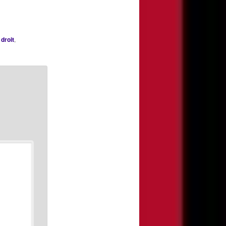
evoirs
 ? Mill :
lle suivre
g : Est-
,
droit
,