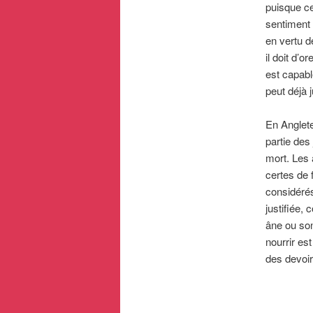
puisque ce
sentiment d
en vertu de
il doit d’
est capabl
peut déjà
En Anglete
partie des
mort. Les 
certes de 
considérés
justifiée, 
âne ou son
nourrir es
des devoir