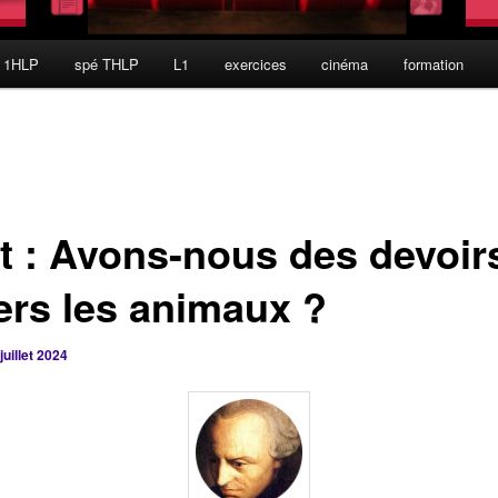
 1HLP
spé THLP
L1
exercices
cinéma
formation
t : Avons-nous des devoir
ers les animaux ?
juillet 2024