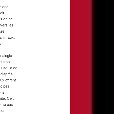
e des
oir
is on ne
vers les
Les
 animaux,
s
analogie
t trop
 jusqu’à ce
 d’après
ux offrent
ncipes,
ons
té. Celui
 même pas
hien,