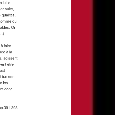
 lui le
er suite,
 qualités,
l’homme qui
lables. On
aux. (…)
à faire
ace à la
s, agissent
ent être
est
ui tue son
r les
ont donc
pp.391-393