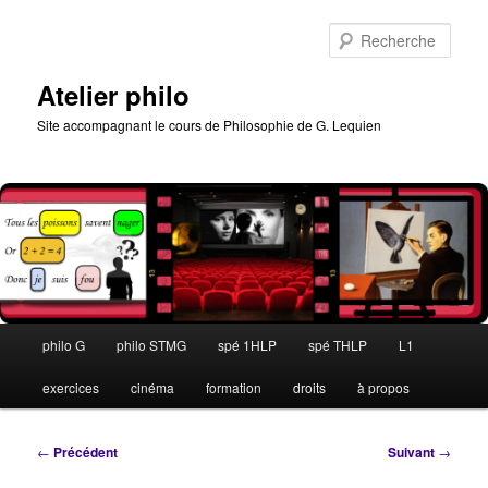
Aller
au
Rech
contenu
principal
Atelier philo
Site accompagnant le cours de Philosophie de G. Lequien
Menu
philo G
philo STMG
spé 1HLP
spé THLP
L1
principal
exercices
cinéma
formation
droits
à propos
Navigation
←
Précédent
Suivant
→
des