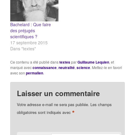
l’esprit humain,
compte du temps dans
envisagée dans son
lequel ils
ensemble : car une
s'accomplissent. La
conception quelconque
description d'un
Bachelard : Que faire
ne peut être bien connue
phénomène dont toutes
des préjugés
que par son histoire.…
les…
scientifiques ?
17 septembre 2015
Dans "textes"
Ce contenu a été publié dans
textes
par
Guillaume Lequien
, et
marqué avec
connaissance
,
neutralité
,
science
. Mettez-le en favori
avec son
permalien
.
Laisser un commentaire
Votre adresse e-mail ne sera pas publiée.
Les champs
*
obligatoires sont indiqués avec