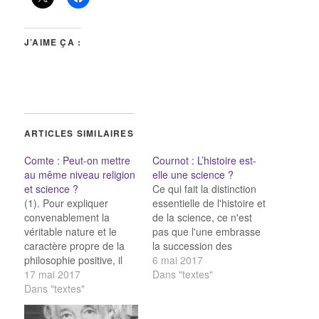
J’AIME ÇA :
ARTICLES SIMILAIRES
Comte : Peut-on mettre
Cournot : L’histoire est-
au même niveau religion
elle une science ?
et science ?
Ce qui fait la distinction
(1). Pour expliquer
essentielle de l'histoire et
convenablement la
de la science, ce n'est
véritable nature et le
pas que l'une embrasse
caractère propre de la
la succession des
philosophie positive, il
événements dans le
6 mai 2017
est indispensable de
17 mai 2017
temps, tandis que l'autre
Dans "textes"
jeter d’abord un coup
Dans "textes"
s'occuperait de la
d’œil général sur la
systématisation des
marche progressive de
phénomènes, sans tenir